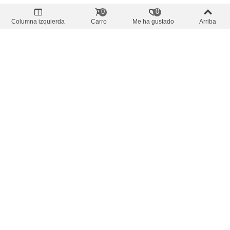
0
0
Columna izquierda
Carro
Me ha gustado
Arriba
SALE
Precio oferta
-10%
Modulos y Cables
Capuchon Protector Borne Bateria Rojo
2,03 €
(impuestos inc.)
2,25 €
Añadir Al Carrito