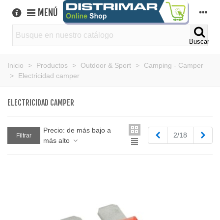
MENÚ
Buscar
Inicio
>
Productos
>
Outdoor & Sport
>
Camping - Camper
>
Electricidad camper
ELECTRICIDAD CAMPER
Precio: de más bajo a
Anterior
Sigu
2/18
Filtrar
más alto