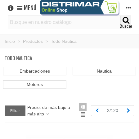
MENÚ
Buscar
Inicio
>
Productos
>
Todo Nautica
TODO NAUTICA
Embarcaciones
Nautica
Motores
Precio: de más bajo a
Anterior
Sigu
2/120
Filtrar
más alto