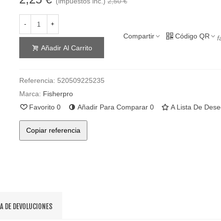
(impuestos inc.)
2,50 €
-
+
Compartir
Código QR
f
Añadir Al Carrito
Referencia:
520509225235
Marca:
Fisherpro
Favorito
0
Añadir Para Comparar
0
A Lista De Des
Copiar referencia
CA DE DEVOLUCIONES