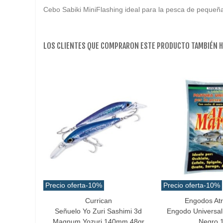
Cebo Sabiki MiniFlashing ideal para la pesca de pequeña
LOS CLIENTES QUE COMPRARON ESTE PRODUCTO TAMBIÉN 
Precio oferta
-10%
Precio oferta
-10%
Currican
Engodos At
Favorito
Añadir Al Carrito
Señuelo Yo Zuri Sashimi 3d
Engodo Universal
Magnum Yozuri 140mm 48gr
Negro 