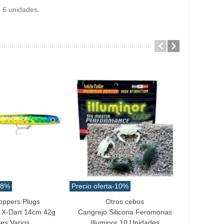
e 6 unidades.
18%
Precio oferta
-10%
Precio ofe
oppers Plugs
Otros cebos
Añadir Al Carrito
Favo
 X-Dart 14cm 42g
Cangrejo Silicona Feromonas
Vinilo 
es Varios
Illuminor 10 Unidades