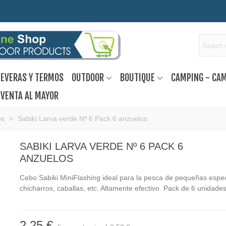
EVERAS Y TERMOS
OUTDOOR
BOUTIQUE
CAMPING - CA
VENTA AL MAYOR
os
>
Sabiki Larva verde Nº 6 Pack 6 anzuelos
SABIKI LARVA VERDE Nº 6 PACK 6
ANZUELOS
Cebo Sabiki MiniFlashing ideal para la pesca de pequeñas esp
chicharros, caballas, etc. Altamente efectivo. Pack de 6 unidades
2,25 €