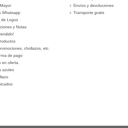
 Mayor
Envíos y devoluciones
s Whatsapp
Transporte gratis
 de Logos
cciones y Notas
vendido!
roductos
promociones, chollazos, etc.
orma de pago
 en oferta
s azules
llazo
icados