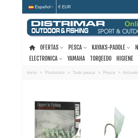
Español
€ EUR
OFERTAS
PESCA
KAYAKS-PADDLE
N
ELECTRONICA
YAMAHA
TORQEEDO
HIGIENE
Inicio
>
Productos
>
Todo pesca
>
Pesca
>
Anzuel