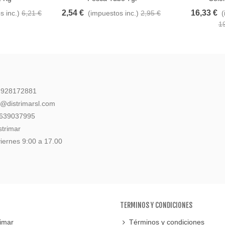
2,54 €
16,33 €
s inc.)
6,21 €
(impuestos inc.)
2,95 €
(
1
: 928172881
l@distrimarsl.com
 639037995
strimar
iernes 9:00 a 17.00
TERMINOS Y CONDICIONES
imar
Términos y condiciones