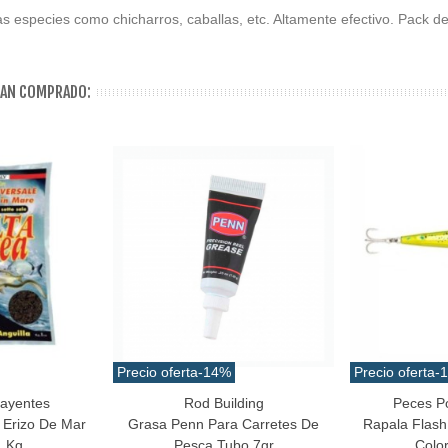
s especies como chicharros, caballas, etc. Altamente efectivo. Pack d
HAN COMPRADO:
Precio oferta
-14%
Precio oferta
-
rayentes
Rod Building
Peces P
Añadir Al Carrito
Favorito
 Erizo De Mar
Grasa Penn Para Carretes De
Rapala Flash
1 Kg
Pesca Tubo 7gr
Color