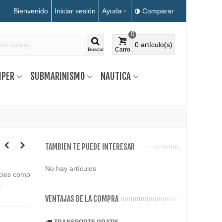
Bienvenido
Iniciar sesión
Ayuda
Comparar
0
0
artículo(s)
Carro
Buscar
MPER
SUBMARINISMO
NAUTICA
TAMBIEN TE PUEDE INTERESAR
No hay artículos
ecies como
.
VENTAJAS DE LA COMPRA