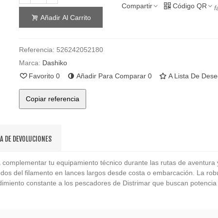
Compartir
Código QR
f
Añadir Al Carrito
Referencia:
526242052180
Marca:
Dashiko
Favorito
0
Añadir Para Comparar
0
A Lista De Des
Copiar referencia
CA DE DEVOLUCIONES
a complementar tu equipamiento técnico durante las rutas de aventur
edos del filamento en lances largos desde costa o embarcación. La robu
dimiento constante a los pescadores de Distrimar que buscan potencia y 