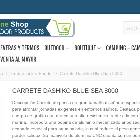
EVERAS Y TERMOS
OUTDOOR
BOUTIQUE
CAMPING - CA
VENTA AL MAYOR
ca
>
Embarcacion-Fondo
>
Carrete Dashiko Blue Sea 8000
CARRETE DASHIKO BLUE SEA 8000
Descripción Carrete de pesca de gran tamaño diseñado específ
para afrontar jornadas exigentes en entornos salinos. Destaca p
cuerpo de grafito que ofrece una alta resistencia frente a la corr
marina. Incorpora una bobina de aluminio mecanizado anodizad
acabado especial para agua salada, la cual reduce el peso gener
perder solidez. Su manivela de aluminio CNC cuenta con un po