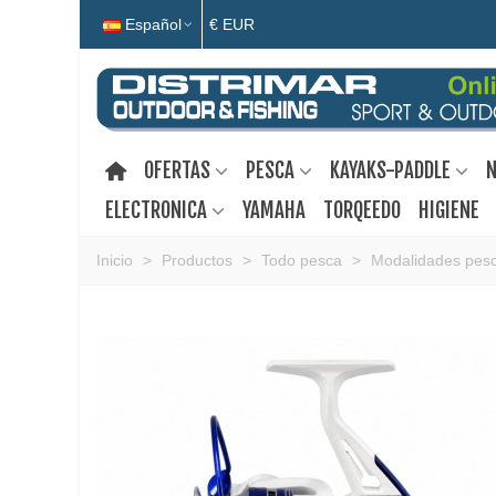
Español
€ EUR
OFERTAS
PESCA
KAYAKS-PADDLE
N
ELECTRONICA
YAMAHA
TORQEEDO
HIGIENE
Inicio
>
Productos
>
Todo pesca
>
Modalidades pes