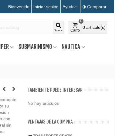
Bienvenido
Iniciar sesión
Ayuda
Comparar
0
0
artículo(s)
Carro
Buscar
MPER
SUBMARINISMO
NAUTICA
TAMBIEN TE PUEDE INTERESAR
icamente
No hay artículos
or su
osión
o con
VENTAJAS DE LA COMPRA
al sin
mo