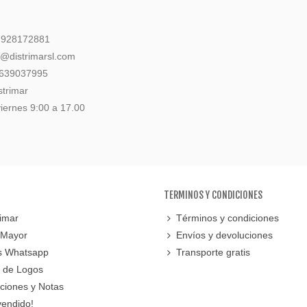
: 928172881
l@distrimarsl.com
 639037995
strimar
iernes 9:00 a 17.00
TERMINOS Y CONDICIONES
imar
Términos y condiciones
 Mayor
Envíos y devoluciones
s Whatsapp
Transporte gratis
 de Logos
cciones y Notas
vendido!