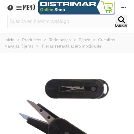
MENÚ
Buscar
Inicio
>
Productos
>
Todo pesca
>
Pesca
>
Cuchillos
Navajas Tijeras
>
Tijeras retractil acero inoxidable