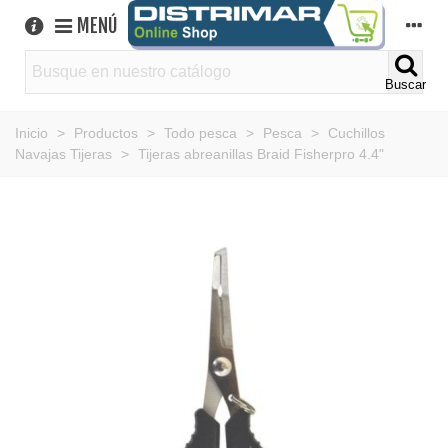
MENÚ
Buscar
Inicio
>
Productos
>
Todo pesca
>
Pesca
>
Cuchillos
Navajas Tijeras
>
Tijeras abreanillas Braid Fisherpro 4.4"