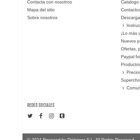
Contacta con nosotros
Catalogo
Mapa del sitio
Contacto
Sobre nosotros
Descarga
Instru
¡Lo más 
Nuevos p
Ofertas, 
Paypal f
Productos
Precio
Supercho
Comun
REDES SOCIALES
© 2024 Powered by Distrimar S.L. All Rights Reserved