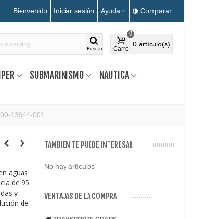
Bienvenido
Iniciar sesión
Ayuda
Comparar
0
0
artículo(s)
Carro
Buscar
MPER
SUBMARINISMO
NAUTICA
000-13944-001
TAMBIEN TE PUEDE INTERESAR
No hay artículos
 en aguas
cia de 95
ndas y
VENTAJAS DE LA COMPRA
lución de