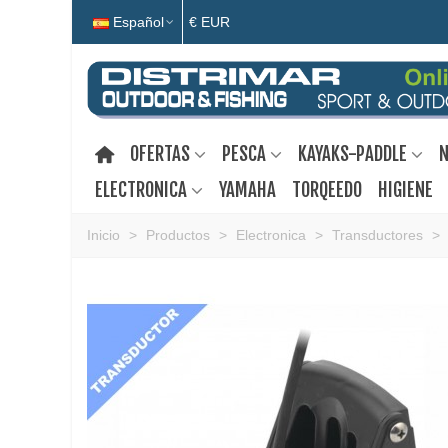
Español
€ EUR
OFERTAS
PESCA
KAYAKS-PADDLE
N
ELECTRONICA
YAMAHA
TORQEEDO
HIGIENE
Inicio
>
Productos
>
Electronica
>
Transductores
>