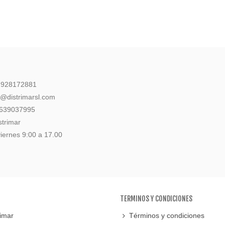
: 928172881
l@distrimarsl.com
 639037995
strimar
iernes 9:00 a 17.00
TERMINOS Y CONDICIONES
imar
Términos y condiciones