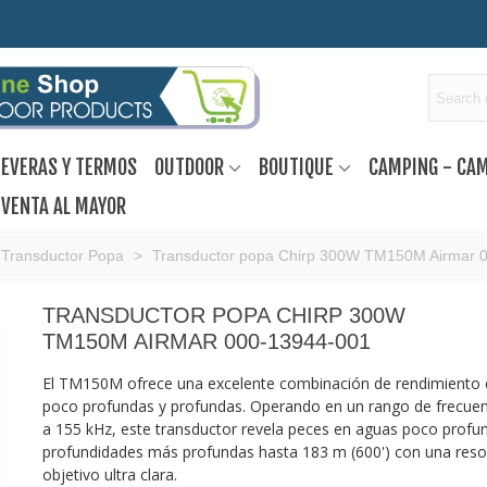
EVERAS Y TERMOS
OUTDOOR
BOUTIQUE
CAMPING - CA
VENTA AL MAYOR
Transductor Popa
>
Transductor popa Chirp 300W TM150M Airmar 
TRANSDUCTOR POPA CHIRP 300W
TM150M AIRMAR 000-13944-001
El TM150M ofrece una excelente combinación de rendimiento
poco profundas y profundas.
Operando en un rango de frecuen
a 155 kHz, este transductor revela peces en aguas poco profu
profundidades más profundas hasta 183 m (600') con una reso
objetivo ultra clara.