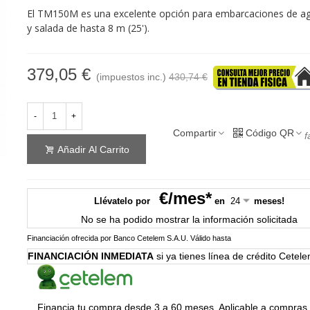
El TM150M es una excelente opción para embarcaciones de ag
y salada de hasta 8 m (25').
379,05 €
(impuestos inc.)
430,74 €
-
+
Compartir
Código QR
f
Añadir Al Carrito
€/mes*
Llévatelo por
en
meses!
No se ha podido mostrar la información solicitada
Financiación ofrecida por Banco Cetelem S.A.U.
Válido hasta
FINANCIACIÓN INMEDIATA
si ya tienes línea de crédito Cetel
Financia tu compra desde 3 a 60 meses. Aplicable a compras