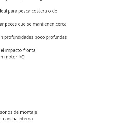
deal para pesca costera o de
tar peces que se mantienen cerca
a en profundidades poco profundas
del impacto frontal
n motor I/O
esorios de montaje
da ancha interna