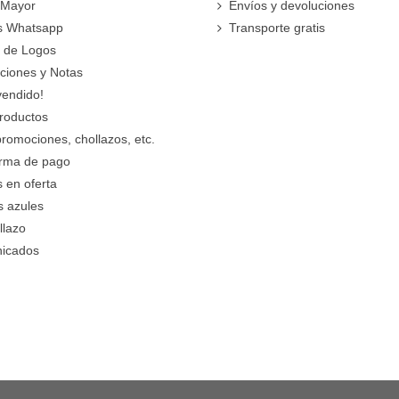
 Mayor
Envíos y devoluciones
s Whatsapp
Transporte gratis
 de Logos
cciones y Notas
vendido!
roductos
promociones, chollazos, etc.
orma de pago
 en oferta
s azules
llazo
icados