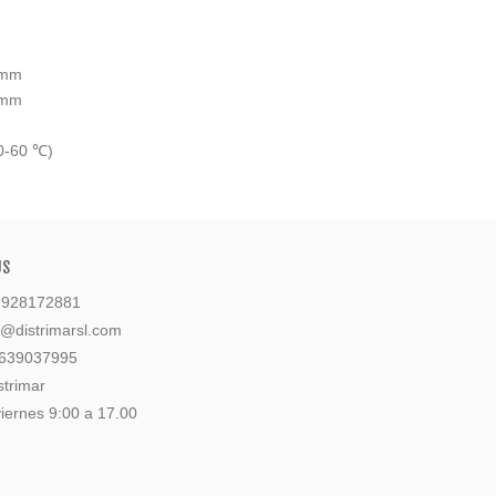
4mm
4mm
10-60 ℃)
US
: 928172881
l@distrimarsl.com
 639037995
strimar
iernes 9:00 a 17.00