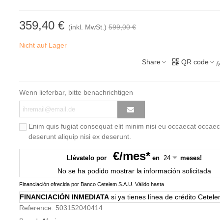
359,40 €
(inkl. MwSt.)
599,00 €
Nicht auf Lager
Share
QR code
f
Wenn lieferbar, bitte benachrichtigen
Enim quis fugiat consequat elit minim nisi eu occaecat occaec
deserunt aliquip nisi ex deserunt.
€/mes*
Llévatelo por
en
meses!
No se ha podido mostrar la información solicitada
Financiación ofrecida por Banco Cetelem S.A.U.
Válido hasta
FINANCIACIÓN INMEDIATA
si ya tienes línea de crédito Cetel
Reference:
503152040414