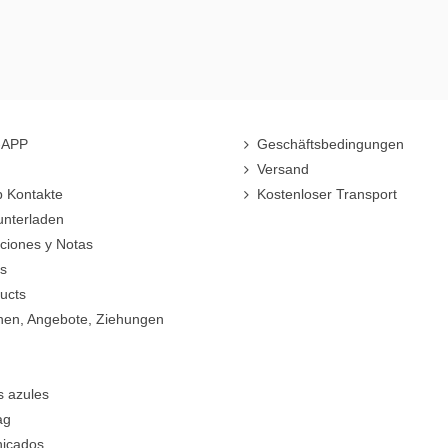
r-APP
Geschäftsbedingungen
Versand
 Kontakte
Kostenloser Transport
unterladen
cciones y Notas
rs
ucts
nen, Angebote, Ziehungen
s azules
ag
icados