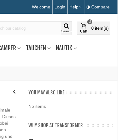
Welcome
Login
Help
Compare
0
0
item(s)
Cart
Search
CAMPER
TAUCHEN
NAUTIK
YOU MAY ALSO LIKE
No items
imale
. Dieses
obei
WHY SHOP AT TRANSFORMER
chen
ng und