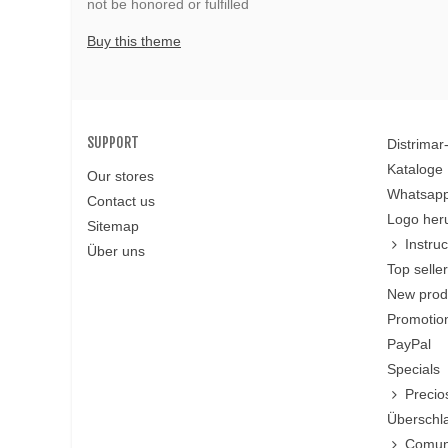
not be honored or fulfilled
Buy this theme
SUPPORT
Distrima
Kataloge
Our stores
Whatsapp
Contact us
Logo her
Sitemap
Instru
Über uns
Top selle
New prod
Promotio
PayPal
Specials
Precio
Überschl
Comun