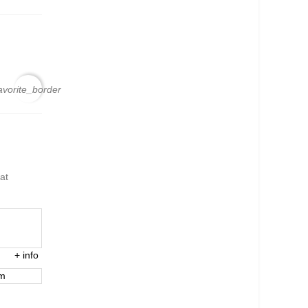
avorite_border
at
+
info
em