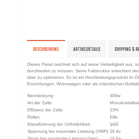
BESCHREIBUNG
ARTIKELDETAILS
SHIPPING & 
Dieses Panel zeichnet sich auf seine Vielseitigkeit aus,
durchlaufen zu müssen. Seine Faltstruktur erleichtert 
über zu optimieren. Es ist ein Hochleistungsprodukt im Di
Einrichtungen, Wohnwagen oder als inländischen Notfall
Nennleistung:
400w
Art der Zelle:
Monokristalline
Effizienz der Zelle:
23%
Rollen:
Etfe
Klassifizierung der Unfreilichkeit:
Ip65
Spannung bei maximaler Leistung (VMP):
26.4v
Strom bei maximaler Leistung (Imp):
15.5a