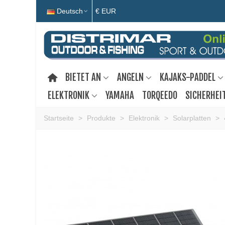
Deutsch
€ EUR
BIETET AN
ANGELN
KAJAKS-PADDEL
ELEKTRONIK
YAMAHA
TORQEEDO
SICHERHEI
Startseite
>
Produkte
>
Elektronik
>
Solarplatten
>