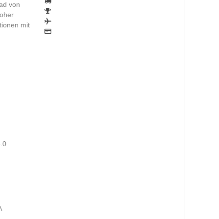
rad von
hoher
tionen mit
.0
A