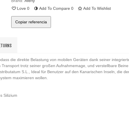
Brand:
Aferiy
Love
0
Add To Compare
0
Add To Wishlist
Copiar referencia
RETURNS
 sodass die direkte Belastung von mobilen Geräten dank seiner integrie
den Transport trotz seiner großen Aufnahmemage, und verstellbare Bein
stributatum S.L., Ideal für Benutzer auf den Kanarischen Inseln, die de
system maximieren wollen.
s Silizium