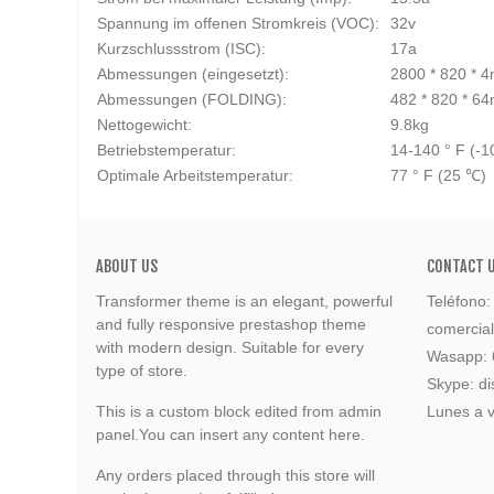
Spannung im offenen Stromkreis (VOC):
32v
Kurzschlussstrom (ISC):
17a
Abmessungen (eingesetzt):
2800 * 820 * 
Abmessungen (FOLDING):
482 * 820 * 6
Nettogewicht:
9.8kg
Betriebstemperatur:
14-140 ° F (-
Optimale Arbeitstemperatur:
77 ° F (25 ℃)
ABOUT US
CONTACT 
Transformer theme is an elegant, powerful
Teléfono
and fully responsive prestashop theme
comercia
with modern design. Suitable for every
Wasapp:
type of store.
Skype: di
This is a custom block edited from admin
Lunes a v
panel.You can insert any content here.
Any orders placed through this store will