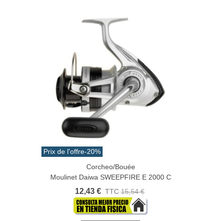
Prix de l'offre
-20%
Corcheo/Bouée
Moulinet Daiwa SWEEPFIRE E 2000 C
12,43 €
TTC
15,54 €