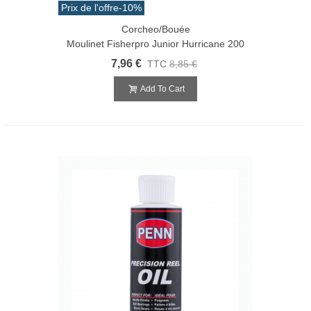
Prix de l'offre
-10%
Corcheo/Bouée
Moulinet Fisherpro Junior Hurricane 200
7,96 €
TTC
8,85 €
Add To Cart