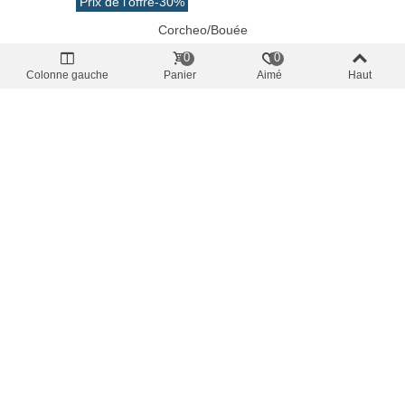
Prix de l'offre
-30%
Corcheo/Bouée
Moulinet Shimano AX 2500 FC
0
0
19,57 €
TTC
27,95 €
Colonne gauche
Panier
Aimé
Haut
Add To Cart