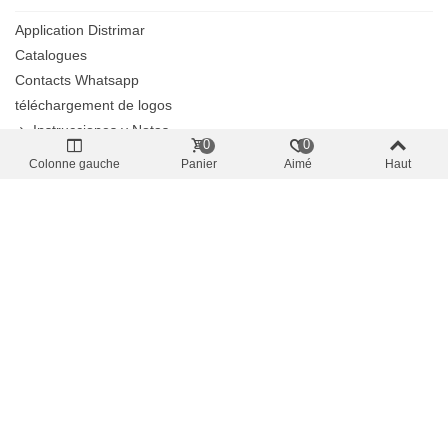
Application Distrimar
Catalogues
Contacts Whatsapp
téléchargement de logos
Instrucciones y Notas
0
0
Meilleures ventes
Colonne gauche
Panier
Aimé
Haut
Nouveaux produits
Promotions, offres, tirages
Pay Pal
Promotions
Precios azules
Un super coup
Comunicados
Termes et conditions
Expédition
Transports gratuits