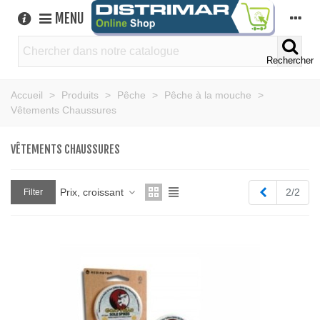
MENU
Rechercher
Accueil
>
Produits
>
Pêche
>
Pêche à la mouche
>
Vêtements Chaussures
VÊTEMENTS CHAUSSURES
Previous
Prix, croissant
2/2
Filter