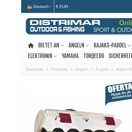
Deutsch
€ EUR
BIETET AN
ANGELN
KAJAKS-PADDEL
ELEKTRONIK
YAMAHA
TORQEEDO
SICHERHEI
Startseite
>
Produkte
>
Angeln
>
Angeln
>
Kisten 