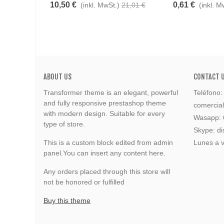
10,50 €
0,61 €
(inkl. MwSt.)
21,01 €
(inkl. M
ABOUT US
CONTACT 
Transformer theme is an elegant, powerful
Teléfono
and fully responsive prestashop theme
comercia
with modern design. Suitable for every
Wasapp:
type of store.
Skype: di
This is a custom block edited from admin
Lunes a v
panel.You can insert any content here.
Any orders placed through this store will
not be honored or fulfilled
Buy this theme