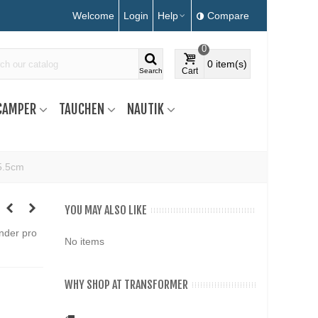
Welcome
Login
Help
Compare
0
0
item(s)
Cart
Search
CAMPER
TAUCHEN
NAUTIK
5.5cm
YOU MAY ALSO LIKE
ender pro
No items
WHY SHOP AT TRANSFORMER