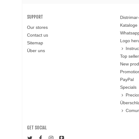
SUPPORT
Distrima
Kataloge
Our stores
Whatsapp
Contact us
Logo her
Sitemap
Instru
Über uns
Top selle
New prod
Promotio
PayPal
Specials
Precio
Überschl
Comun
GET SOCIAL