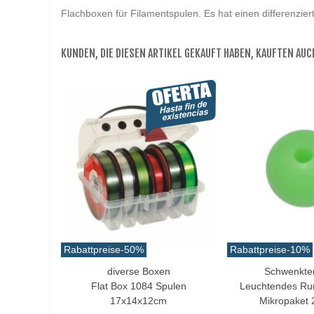
Flachboxen für Filamentspulen. Es hat einen differenzi
KUNDEN, DIE DIESEN ARTIKEL GEKAUFT HABEN, KAUFTEN AUCH
Rabattpreise
-50%
Rabattpreise
-10%
diverse Boxen
Schwenkte
In Den Warenkorb
Love
Flat Box 1084 Spulen
Leuchtendes Ru
17x14x12cm
Mikropaket 