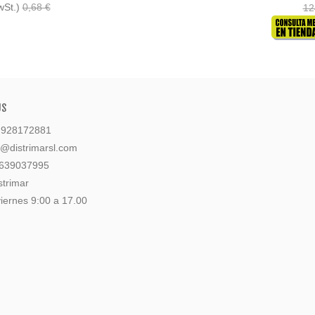
wSt.)
0,68 €
12
US
: 928172881
l@distrimarsl.com
 639037995
strimar
iernes 9:00 a 17.00