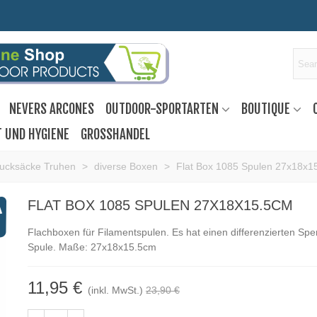
NEVERS ARCONES
OUTDOOR-SPORTARTEN
BOUTIQUE
T UND HYGIENE
GROSSHANDEL
Rucksäcke Truhen
>
diverse Boxen
>
Flat Box 1085 Spulen 27x18x1
FLAT BOX 1085 SPULEN 27X18X15.5CM
Flachboxen für Filamentspulen. Es hat einen differenzierten Sp
Spule. Maße: 27x18x15.5cm
11,95 €
(inkl. MwSt.)
23,90 €