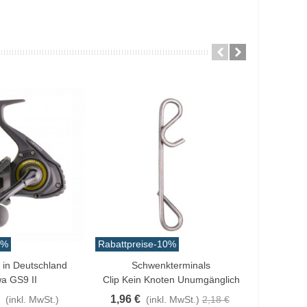
5%
Rabattpreise
-10%
Rabattprei
 in Deutschland
Schwenkterminals
nkorb
Love
In Den 
a GS9 II
Clip Kein Knoten Unumgänglich
Prolure 
1,96 €
(inkl. MwSt.)
(inkl. MwSt.)
2,18 €