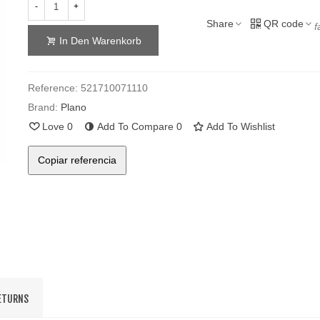
-
+
Share
QR code
f
In Den Warenkorb
Reference:
521710071110
Brand:
Plano
Love
0
Add To Compare
0
Add To Wishlist
Copiar referencia
RETURNS