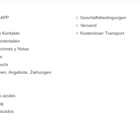
r-APP
Geschäftsbedingungen
Versand
 Kontakte
Kostenloser Transport
unterladen
cciones y Notas
rs
ucts
nen, Angebote, Ziehungen
s azules
ag
icados