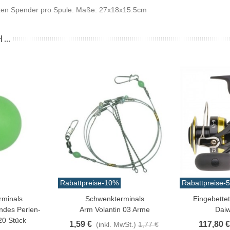
erten Spender pro Spule. Maße: 27x18x15.5cm
 ...
Rabattpreise
-10%
Rabattpreise
-
rminals
Schwenkterminals
Eingebettet
In Den Warenkorb
In Den Ware
ndes Perlen-
Arm Volantin 03 Arme
Daiw
20 Stück
1,59 €
117,80 €
(inkl. MwSt.)
1,77 €