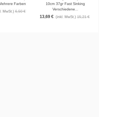
Mehrere Farben
10cm 37gr Fast Sinking
Verschiedene...
7,15 €
l. MwSt.)
6,50 €
13,69 €
(inkl. MwSt.)
15,21 €