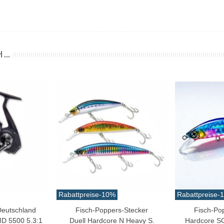
 ...
Rabattpreise
-10%
Rabattpreise
-
Deutschland
Fisch-Poppers-Stecker
Fisch-Po
Love
Love
MD 5500 5.3:1
Duell Hardcore N Heavy S.
Hardcore S