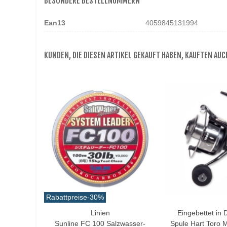
BESONDERE BESTELLNUMMERN
Ean13
4059845131994
KUNDEN, DIE DIESEN ARTIKEL GEKAUFT HABEN, KAUFTEN AUCH
Rabattpreise
-30%
Linien
Eingebettet in 
Love
In Den Warenkorb
Sunline FC 100 Salzwasser-
Spule Hart Toro 