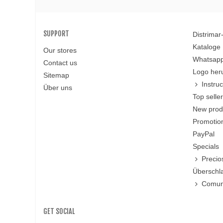
SUPPORT
Distrima
Kataloge
Our stores
Whatsapp
Contact us
Logo her
Sitemap
Instru
Über uns
Top selle
New prod
Promotio
PayPal
Specials
Precio
Überschl
Comun
GET SOCIAL