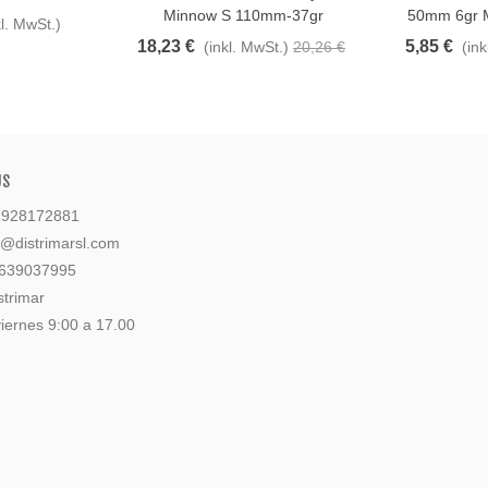
Minnow S 110mm-37gr
50mm 6gr 
kl. MwSt.)
18,23 €
5,85 €
(inkl. MwSt.)
20,26 €
(ink
US
: 928172881
l@distrimarsl.com
 639037995
strimar
iernes 9:00 a 17.00