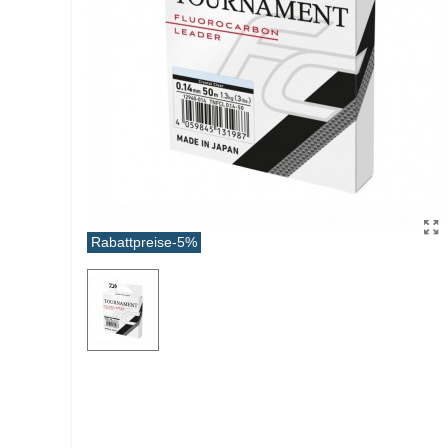
Rabattpreise
-5%