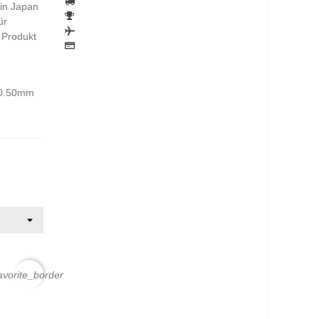
in Japan
ür
s Produkt
e 0.50mm
avorite_border