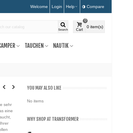
Welcome
Login
Help
Compare
0
0
item(s)
Cart
Search
CAMPER
TAUCHEN
NAUTIK
YOU MAY ALSO LIKE
No items
e sehr
as eine
aucht,
WHY SHOP AT TRANSFORMER
Ihrer
ollen