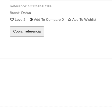
Reference:
521250507106
Brand:
Daiwa
Love
2
Add To Compare
0
Add To Wishlist
Copiar referencia