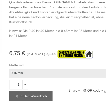
Qualitätskriterien des Daiwa TOURNAMENT Labels, das unsere 
hergestellten technischen Produkte umfasst und den Prüfstand f
Abriebfestigkeit und Knoten erfolgreich überschritten hat. Diese
hat eine neue Kartonverpackung, die leicht recycelbar ist, ohne
Kunststoffstück.
Hinweis: Die 0.40 ist 40 Meter, die 0.45mm ist 28 Meter und di
ist 21 Meter.
6,75 €
(inkl. MwSt.)
7,10 €
Maße mm
-
+
Share
QR code
f
In Den Warenkorb