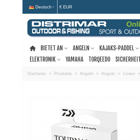
Deutsch
€ EUR
BIETET AN
ANGELN
KAJAKS-PADDEL
ELEKTRONIK
YAMAHA
TORQEEDO
SICHERHEI
Startseite
>
Produkte
>
Angeln
>
Angeln
>
Linien