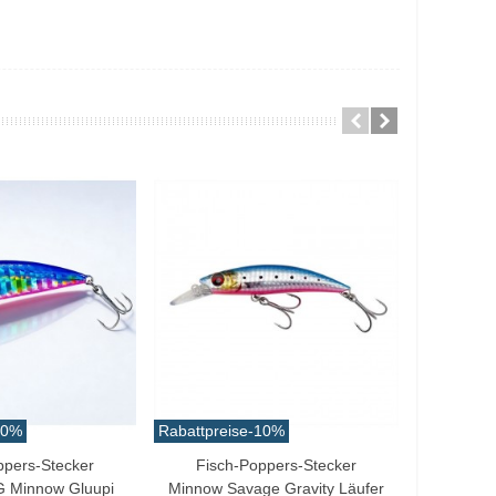
10%
Rabattpreise
-10%
Rabattprei
ppers-Stecker
Fisch-Poppers-Stecker
Love
Lo
G Minnow Gluupi
Minnow Savage Gravity Läufer
Besitzer 