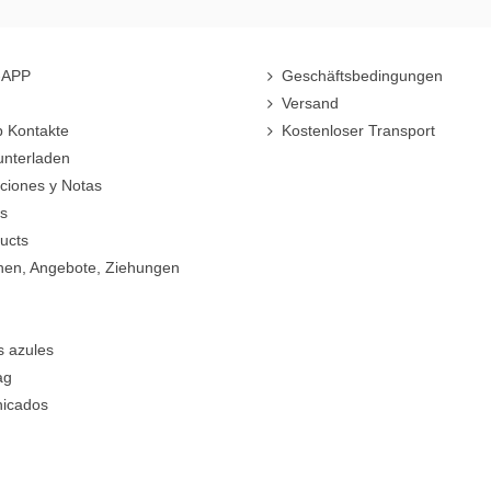
r-APP
Geschäftsbedingungen
Versand
 Kontakte
Kostenloser Transport
unterladen
cciones y Notas
rs
ucts
nen, Angebote, Ziehungen
s azules
ag
icados