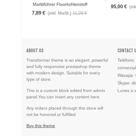
Marktführer Fluorkohlenstoff
95,00 €
(in
7,89 €
(inkl. MwSt.)
11,28 €
ABOUT US
CONTACT 
Transformer theme is an elegant, powerful
Teléfono
and fully responsive prestashop theme
comercia
with modern design. Suitable for every
Wasapp:
type of store.
Skype: di
This is a custom block edited from admin
Lunes a v
panel.You can insert any content here.
Any orders placed through this store will
not be honored or fulfilled
Buy this theme