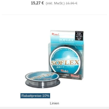
15,27 €
(inkl. MwSt.)
16,96 €
Rabattpreise
-10%
Linien
Momoi Soflex Fluorcarbon-Spule