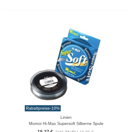
Rabattpreise
-10%
Linien
Momoi Hi-Max Supersoft Silberne Spule
15,27 €
(inkl. MwSt.)
16,96 €