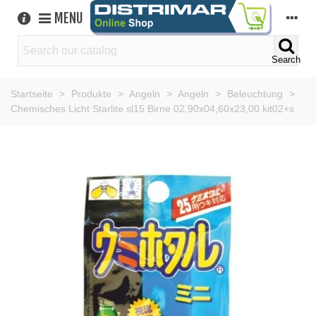
MENU
Search
Startseite
>
Produkte
>
Angeln
>
Angeln
>
Beleuchtung
>
Chemisches Licht Starlite sl15 Birne 02,90x04,60x23,00 kit02+s