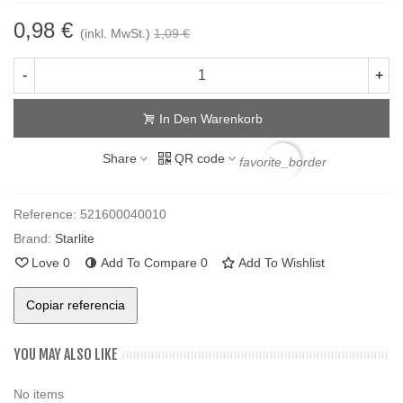
0,98 €
(inkl. MwSt.)
1,09 €
-
+
In Den Warenkorb
Share
QR code
favorite_border
Reference:
521600040010
Brand:
Starlite
Love
0
Add To Compare
0
Add To Wishlist
Copiar referencia
YOU MAY ALSO LIKE
No items