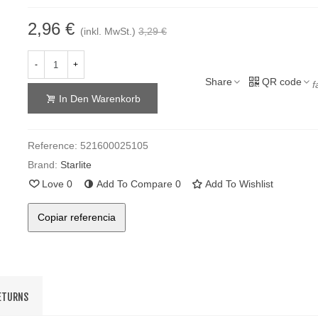
2,96 €
(inkl. MwSt.)
3,29 €
-
+
Share
QR code
f
In Den Warenkorb
Reference:
521600025105
Brand:
Starlite
Love
0
Add To Compare
0
Add To Wishlist
Copiar referencia
RETURNS