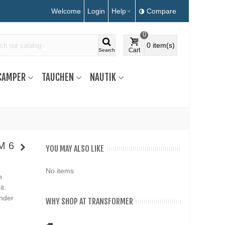
Welcome
Login
Help
Compare
0
0
item(s)
Cart
Search
CAMPER
TAUCHEN
NAUTIK
M 6
YOU MAY ALSO LIKE
No items
n
t.
nder
WHY SHOP AT TRANSFORMER