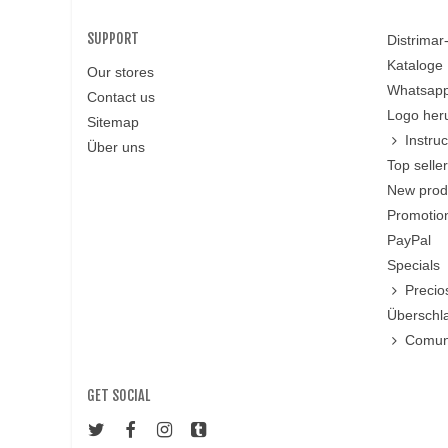
SUPPORT
Distrima
Kataloge
Our stores
Whatsapp
Contact us
Logo her
Sitemap
Instru
Über uns
Top selle
New prod
Promotio
PayPal
Specials
Precio
Überschl
Comun
GET SOCIAL