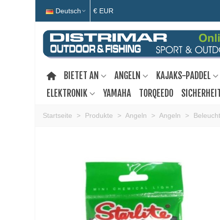
Deutsch
€ EUR
BIETET AN
ANGELN
KAJAKS-PADDEL
ELEKTRONIK
YAMAHA
TORQEEDO
SICHERHEI
Startseite
>
Produkte
>
Angeln
>
Angeln
>
Beleuch