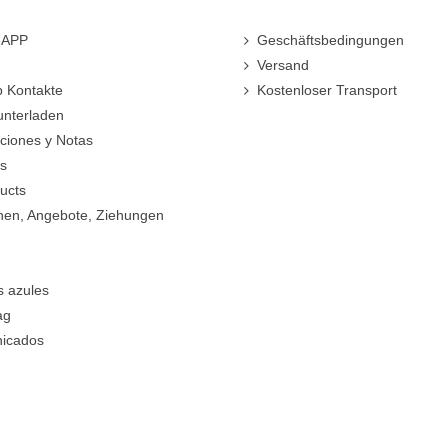
r-APP
Geschäftsbedingungen
Versand
 Kontakte
Kostenloser Transport
unterladen
cciones y Notas
rs
ucts
nen, Angebote, Ziehungen
s azules
ag
icados