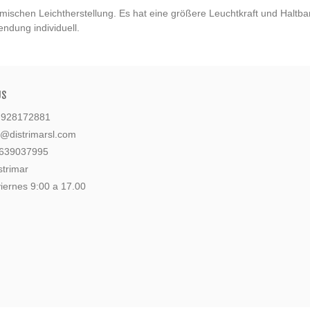
hemischen Leichtherstellung. Es hat eine größere Leuchtkraft und Haltb
ndung individuell.
US
: 928172881
l@distrimarsl.com
 639037995
strimar
iernes 9:00 a 17.00