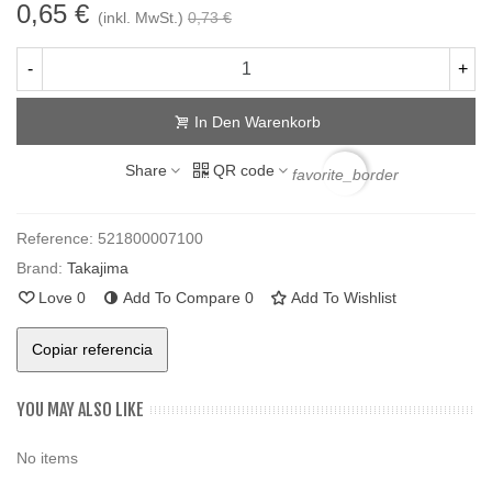
0,65 €
(inkl. MwSt.)
0,73 €
-
+
In Den Warenkorb
Share
QR code
favorite_border
Reference:
521800007100
Brand:
Takajima
Love
0
Add To Compare
0
Add To Wishlist
Copiar referencia
YOU MAY ALSO LIKE
No items