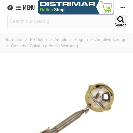
MENU
Search
Startseite
>
Produkte
>
Angeln
>
Angeln
>
Angelwerkzeuge
>
Cascabel Chivato gehackt Warnung