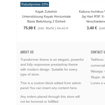
Rabattpreise
-10%
Kajak Zubehör
Kabura-Inchikus-
In Den Warenkorb
Love
Unterstützung Kayak Horizontale
Jig Hart RSF X
Basis Belichtung 2 Einheit
Verschieden
75,98 €
3,40 €
(inkl. MwSt.)
84,42 €
(ink
ABOUT US
CONTACT 
Transformer theme is an elegant, powerful
Teléfono
and fully responsive prestashop theme
comercia
with modern design. Suitable for every
Wasapp:
type of store.
Skype: di
This is a custom block edited from admin
Lunes a v
panel.You can insert any content here.
Any orders placed through this store will
not be honored or fulfilled