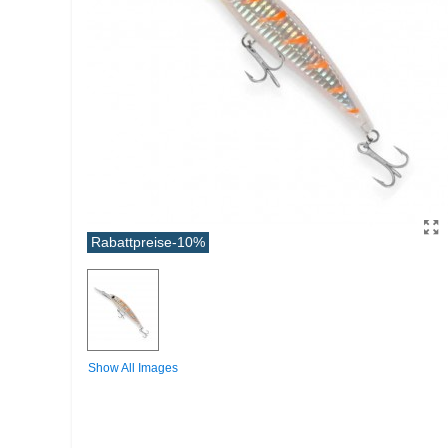
Rabattpreise
-10%
Show All Images