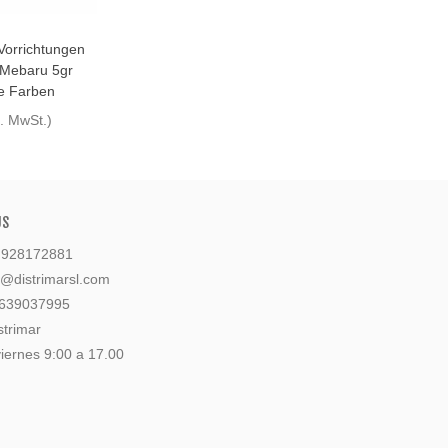
Vorrichtungen
-Mebaru 5gr
e Farben
l. MwSt.)
US
: 928172881
l@distrimarsl.com
 639037995
strimar
iernes 9:00 a 17.00