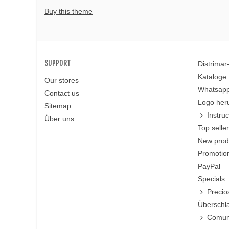
Buy this theme
SUPPORT
Distrima
Kataloge
Our stores
Whatsapp
Contact us
Logo her
Sitemap
Instru
Über uns
Top selle
New prod
Promotio
PayPal
Specials
Precio
Überschl
Comun