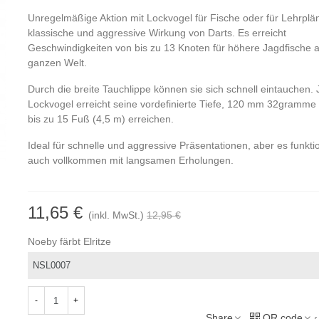
Unregelmäßige Aktion mit Lockvogel für Fische oder für Lehrplän
klassische und aggressive Wirkung von Darts. Es erreicht
Geschwindigkeiten von bis zu 13 Knoten für höhere Jagdfische a
ganzen Welt.
Durch die breite Tauchlippe können sie sich schnell eintauchen.
Lockvogel erreicht seine vordefinierte Tiefe, 120 mm 32gramm
bis zu 15 Fuß (4,5 m) erreichen.
Ideal für schnelle und aggressive Präsentationen, aber es funktio
auch vollkommen mit langsamen Erholungen.
11,65 €
(inkl. MwSt.)
12,95 €
Noeby färbt Elritze
-
+
Share
QR code