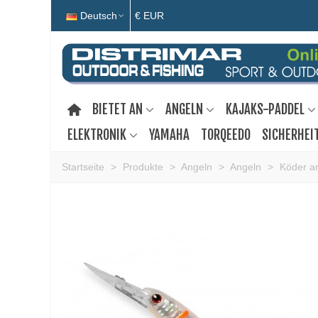
Deutsch
€ EUR
BIETET AN
ANGELN
KAJAKS-PADDEL
ELEKTRONIK
YAMAHA
TORQEEDO
SICHERHEI
Startseite
>
Produkte
>
Angeln
>
Angeln
>
Köder a