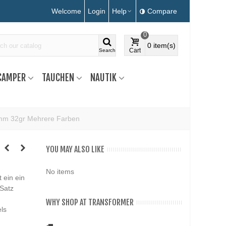
Welcome
Login
Help
Compare
0
0
item(s)
Cart
Search
CAMPER
TAUCHEN
NAUTIK
mm 32gr Mehrere Farben
YOU MAY ALSO LIKE
No items
 ein ein
 Satz
WHY SHOP AT TRANSFORMER
ls