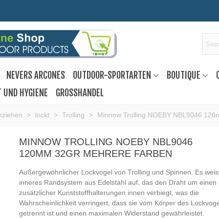
NEVERS ARCONES
OUTDOOR-SPORTARTEN
BOUTIQUE
T UND HYGIENE
GROSSHANDEL
nziehen
>
lockt
>
Trolling
>
Minnow Trolling NOEBY NBL9046 120
MINNOW TROLLING NOEBY NBL9046
120MM 32GR MEHRERE FARBEN
Außergewöhnlicher Lockvogel von Trolling und Spinnen. Es weist
inneres Randsystem aus Edelstahl auf, das den Draht um einen
zusätzlicher Kunststoffhalterungen innen verbiegt, was die
Wahrscheinlichkeit verringert, dass sie vom Körper des Lockvoge
getrennt ist und einen maximalen Widerstand gewährleistet.