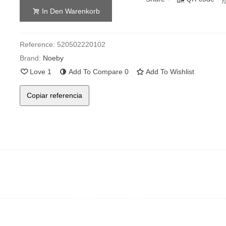
f
In Den Warenkorb
Reference:
520502220102
Brand:
Noeby
Love
1
Add To Compare
0
Add To Wishlist
Copiar referencia