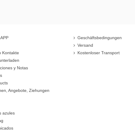
r-APP
Geschäftsbedingungen
Versand
 Kontakte
Kostenloser Transport
unterladen
cciones y Notas
rs
ucts
nen, Angebote, Ziehungen
s azules
ag
icados