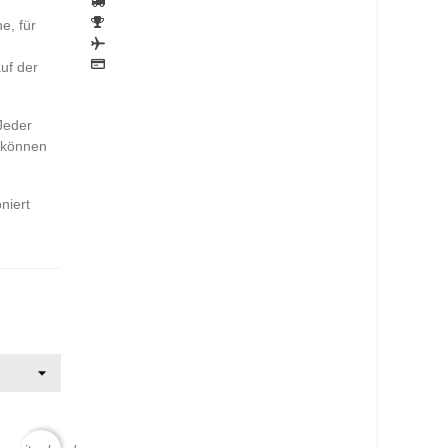
e, für
uf der
 Jeder
e können
niert