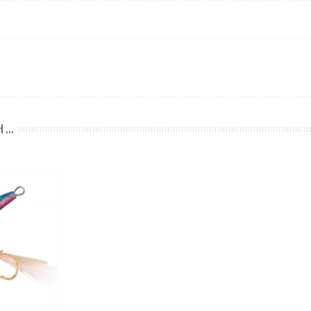
e
 ...