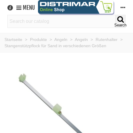
MENU
Search
Startseite
>
Produkte
>
Angeln
>
Angeln
>
Rutenhalter
>
Stangenstützpflock für Sand in verschiedenen Größen