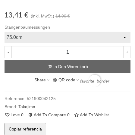
13,41 €
(inkl. MwSt.)
14,90 €
Stangenbaumessungen
-
+
In Den Warenkorb
Share
QR code
favorite_border
Reference:
521900042125
Brand:
Takajima
Love
0
Add To Compare
0
Add To Wishlist
Copiar referencia