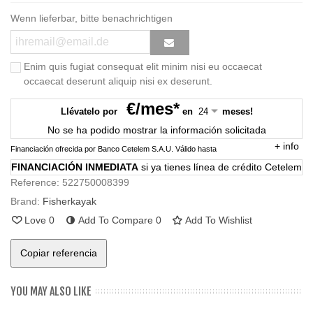
Wenn lieferbar, bitte benachrichtigen
Enim quis fugiat consequat elit minim nisi eu occaecat
occaecat deserunt aliquip nisi ex deserunt.
€/mes*
Llévatelo por
en
meses!
No se ha podido mostrar la información solicitada
+
info
Financiación ofrecida por Banco Cetelem S.A.U.
Válido hasta
FINANCIACIÓN INMEDIATA
si ya tienes línea de crédito Cetelem
Reference:
522750008399
Brand:
Fisherkayak
Love
0
Add To Compare
0
Add To Wishlist
Copiar referencia
YOU MAY ALSO LIKE