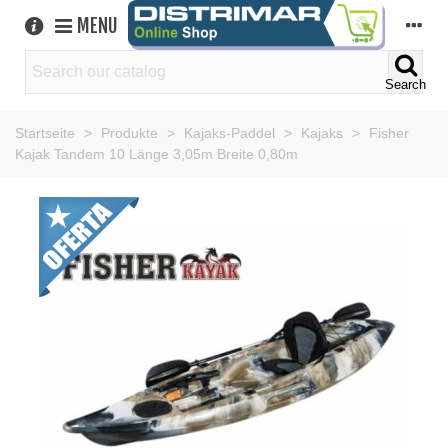
MENU
Search
Startseite
>
Produkte
>
Kajaks-Paddel
>
Kajaks
>
Fisher
Kajak Tandem 10 Länge 3,05m Breite 0,80m