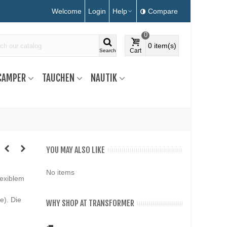
Welcome
Login
Help
Compare
0
0
item(s)
Cart
Search
CAMPER
TAUCHEN
NAUTIK
YOU MAY ALSO LIKE
No items
lexiblem
e). Die
WHY SHOP AT TRANSFORMER