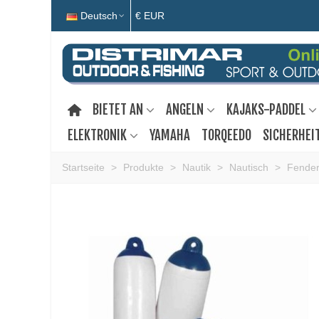
Deutsch
€ EUR
BIETET AN
ANGELN
KAJAKS-PADDEL
ELEKTRONIK
YAMAHA
TORQEEDO
SICHERHEI
Startseite
>
Produkte
>
Nautik
>
Nautisch
>
Fender