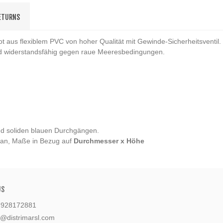
RETURNS
t aus flexiblem PVC von hoher Qualität mit Gewinde-Sicherheitsventil
 und widerstandsfähig gegen raue Meeresbedingungen.
nd soliden blauen Durchgängen.
 an, Maße in Bezug auf
Durchmesser x Höhe
US
: 928172881
l@distrimarsl.com