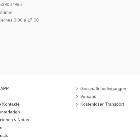
 639037995
strimar
iernes 9:00 a 17.00
r-APP
Geschäftsbedingungen
Versand
 Kontakte
Kostenloser Transport
unterladen
cciones y Notas
rs
ucts