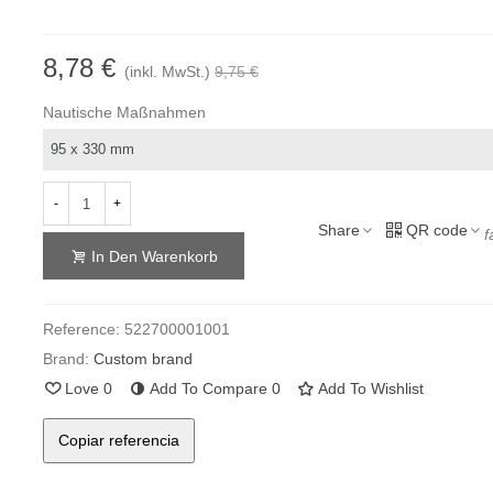
8,78 €
(inkl. MwSt.)
9,75 €
Nautische Maßnahmen
-
+
Share
QR code
f
In Den Warenkorb
Reference:
522700001001
Brand:
Custom brand
Love
0
Add To Compare
0
Add To Wishlist
Copiar referencia