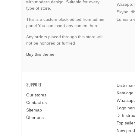
with modern design. Suitable for every
Wasapp:
type of store.
Skype: di
This is a custom block edited from admin
Lunes a v
panel.You can insert any content here.
Any orders placed through this store will
not be honored or fulfilled
Buy this theme
SUPPORT
Distrima
Kataloge
Our stores
Whatsapp
Contact us
Logo her
Sitemap
Instru
Über uns
Top selle
New prod