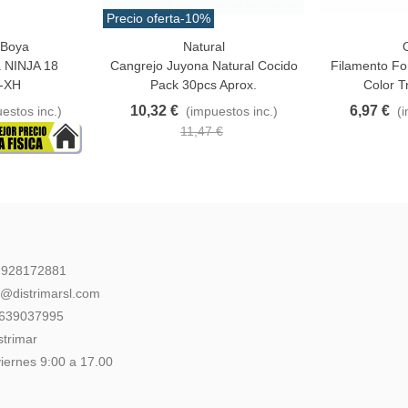
Precio oferta
-10%
/Boya
Natural
O
Añadir Al Carrito
Favorito
a NINJA 18
Cangrejo Juyona Natural Cocido
Filamento Fo
-XH
Pack 30pcs Aprox.
Color T
10,32 €
6,97 €
estos inc.)
(impuestos inc.)
(
11,47 €
: 928172881
l@distrimarsl.com
 639037995
strimar
iernes 9:00 a 17.00