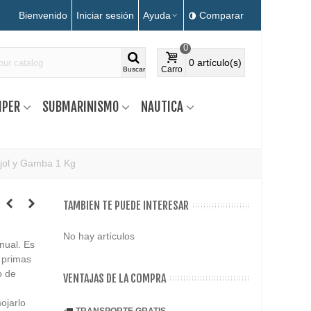
Bienvenido
Iniciar sesión
Ayuda
Comparar
0
0
artículo(s)
Carro
Buscar
MPER
SUBMARINISMO
NAUTICA
jol y Gamba 1 Kg
TAMBIEN TE PUEDE INTERESAR
No hay artículos
nual. Es
 primas
o de
VENTAJAS DE LA COMPRA
ojarlo