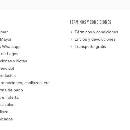
TERMINOS Y CONDICIONES
imar
Términos y condiciones
 Mayor
Envíos y devoluciones
s Whatsapp
Transporte gratis
 de Logos
cciones y Notas
vendido!
roductos
promociones, chollazos, etc.
orma de pago
 en oferta
s azules
llazo
icados