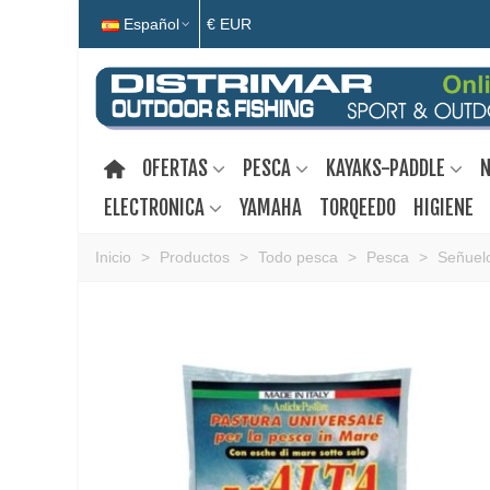
Español
€ EUR
OFERTAS
PESCA
KAYAKS-PADDLE
N
ELECTRONICA
YAMAHA
TORQEEDO
HIGIENE
Inicio
>
Productos
>
Todo pesca
>
Pesca
>
Señuelo