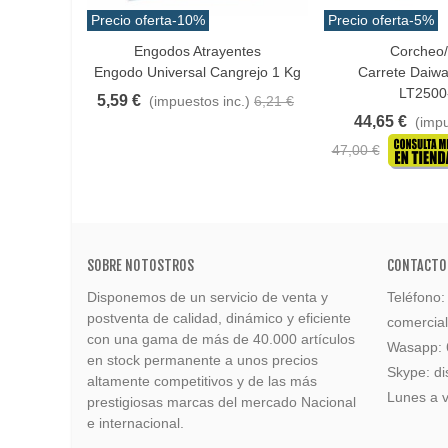
Precio oferta
-10%
Precio oferta
-5%
Engodos Atrayentes
Corcheo
Añadir Al Carrito
Añadir Al Carrito
Engodo Universal Cangrejo 1 Kg
Carrete Daiw
LT2500
5,59 €
(impuestos inc.)
6,21 €
44,65 €
(impu
47,00 €
SOBRE NOTOSTROS
CONTACTO
Disponemos de un servicio de venta y
Teléfono
postventa de calidad, dinámico y eficiente
comercia
con una gama de más de 40.000 artículos
Wasapp:
en stock permanente a unos precios
Skype: di
altamente competitivos y de las más
Lunes a v
prestigiosas marcas del mercado Nacional
e internacional.