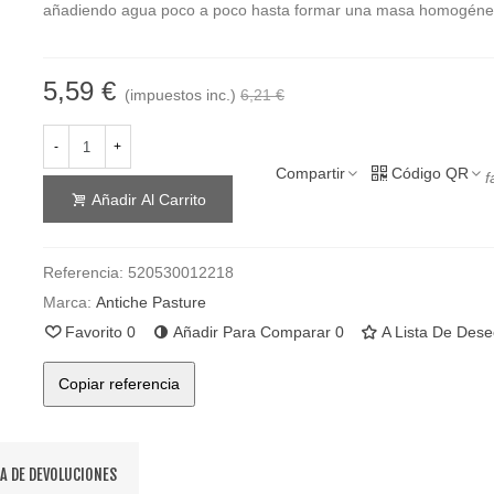
añadiendo agua poco a poco hasta formar una masa homogéne
5,59 €
(impuestos inc.)
6,21 €
-
+
Compartir
Código QR
f
Añadir Al Carrito
Referencia:
520530012218
Marca:
Antiche Pasture
Favorito
0
Añadir Para Comparar
0
A Lista De Des
Copiar referencia
CA DE DEVOLUCIONES