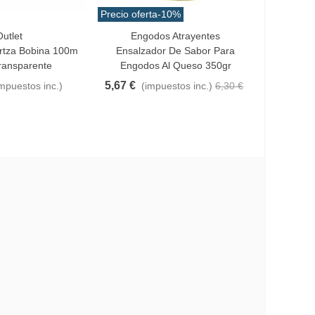
Precio oferta
-10%
utlet
Engodos Atrayentes
Eng
Añadir Al Carrito
Añadir Al
rtza Bobina 100m
Ensalzador De Sabor Para
Aceite 
ransparente
Engodos Al Queso 350gr
9,95 
5,67 €
impuestos inc.)
(impuestos inc.)
6,30 €