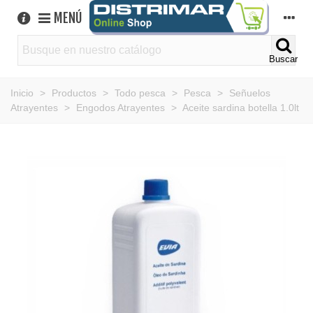
MENÚ
Buscar
Inicio
>
Productos
>
Todo pesca
>
Pesca
>
Señuelos
Atrayentes
>
Engodos Atrayentes
>
Aceite sardina botella 1.0lt