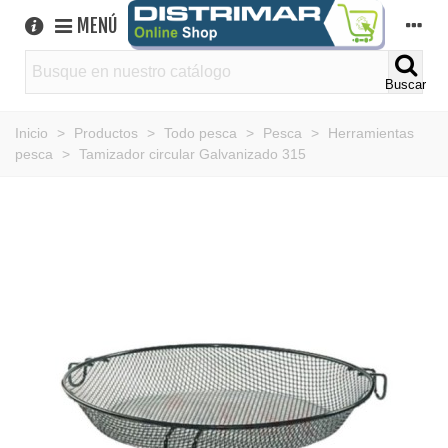
MENÚ
Buscar
Inicio
>
Productos
>
Todo pesca
>
Pesca
>
Herramientas
pesca
>
Tamizador circular Galvanizado 315