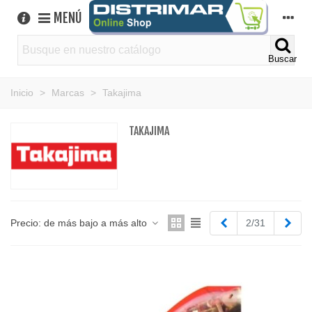
MENÚ
Buscar
Inicio
>
Marcas
>
Takajima
TAKAJIMA
Anterior
Sigu
Precio: de más bajo a más alto
2/31