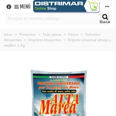
MENÚ
Buscar
Inicio
>
Productos
>
Todo pesca
>
Pesca
>
Señuelos
Atrayentes
>
Engodos Atrayentes
>
Engodo universal almeja y
mejillon 1 Kg