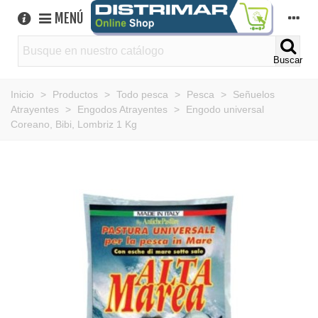
MENÚ
Buscar
Inicio
>
Productos
>
Todo pesca
>
Pesca
>
Señuelos
Atrayentes
>
Engodos Atrayentes
>
Engodo universal
Coreano, Bibi, Lombriz 1 Kg