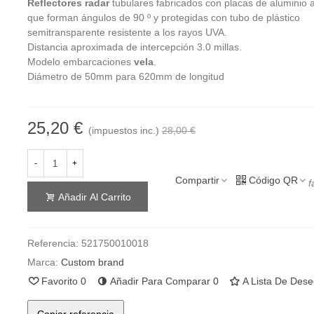
Reflectores radar
tubulares fabricados con placas de aluminio
que forman ángulos de 90 º y protegidas con tubo de plástico
semitransparente resistente a los rayos UVA.
Distancia aproximada de intercepción 3.0 millas.
Modelo embarcaciones
vela
.
Diámetro de 50mm para 620mm de longitud
25,20 €
(impuestos inc.)
28,00 €
-
+
Compartir
Código QR
f
Añadir Al Carrito
Referencia:
521750010018
Marca:
Custom brand
Favorito
0
Añadir Para Comparar
0
A Lista De Des