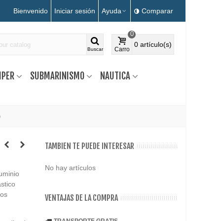
Bienvenido
Iniciar sesión
Ayuda
Comparar
0
0
artículo(s)
Carro
Buscar
MPER
SUBMARINISMO
NAUTICA
o
TAMBIEN TE PUEDE INTERESAR
No hay artículos
luminio
stico
los
VENTAJAS DE LA COMPRA