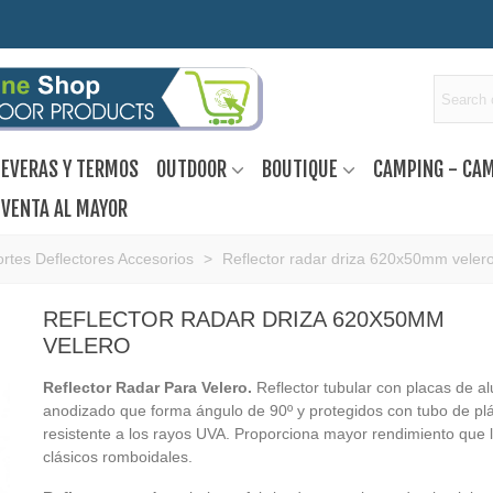
EVERAS Y TERMOS
OUTDOOR
BOUTIQUE
CAMPING - CA
VENTA AL MAYOR
rtes Deflectores Accesorios
>
Reflector radar driza 620x50mm veler
REFLECTOR RADAR DRIZA 620X50MM
VELERO
Reflector Radar Para Velero.
Reflector tubular con placas de a
anodizado que forma ángulo de 90º y protegidos con tubo de plá
resistente a los rayos UVA. Proporciona mayor rendimiento que 
clásicos romboidales.