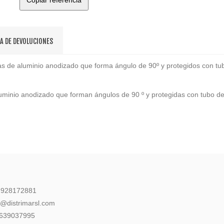
Copiar referencia
CA DE DEVOLUCIONES
cas de aluminio anodizado que forma ángulo de 90º y protegidos con tub
uminio anodizado que forman ángulos de 90 º y protegidas con tubo de 
: 928172881
l@distrimarsl.com
 639037995