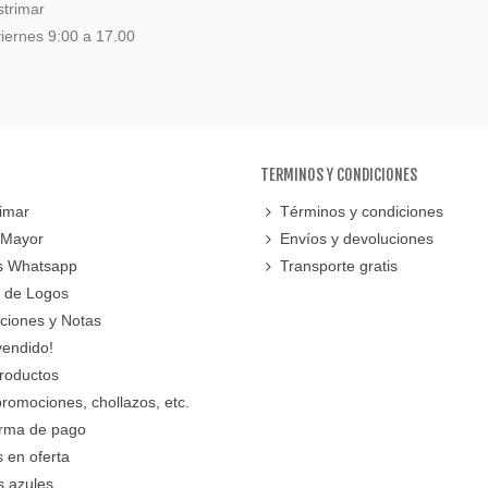
strimar
iernes 9:00 a 17.00
TERMINOS Y CONDICIONES
imar
Términos y condiciones
 Mayor
Envíos y devoluciones
s Whatsapp
Transporte gratis
 de Logos
cciones y Notas
vendido!
roductos
promociones, chollazos, etc.
orma de pago
 en oferta
s azules