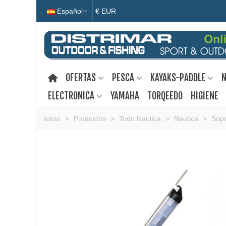
Español
€ EUR
OFERTAS
PESCA
KAYAKS-PADDLE
N
ELECTRONICA
YAMAHA
TORQEEDO
HIGIENE
Inicio
>
Productos
>
Todo Nautica
>
Nautica
>
Sopo