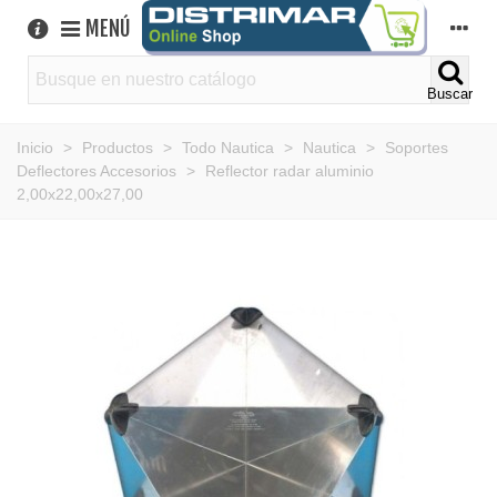
MENÚ
Buscar
Inicio
>
Productos
>
Todo Nautica
>
Nautica
>
Soportes
Deflectores Accesorios
>
Reflector radar aluminio
2,00x22,00x27,00