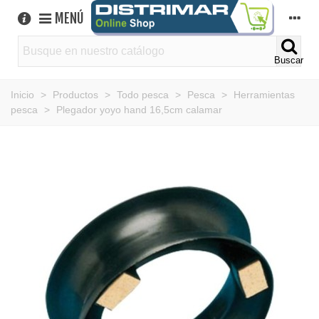
MENÚ
Buscar
Inicio
>
Productos
>
Todo pesca
>
Pesca
>
Herramientas
pesca
>
Plegador yoyo hand 16,5cm calamar