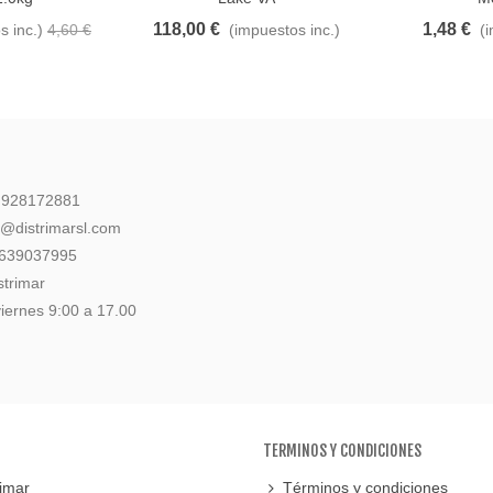
118,00 €
1,48 €
s inc.)
4,60 €
(impuestos inc.)
(
: 928172881
l@distrimarsl.com
 639037995
strimar
iernes 9:00 a 17.00
TERMINOS Y CONDICIONES
imar
Términos y condiciones