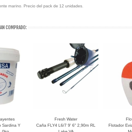
ente marino. Precio del pack de 12 unidades.
HAN COMPRADO:
rayentes
Fresh Water
Flo
Añadir Al Carrito
Favorito
 Sardina Y
Caña FLY4 L6/7 9' 6" 2,90m RL
Flotador Ev
1.0kg
Lake VA
M