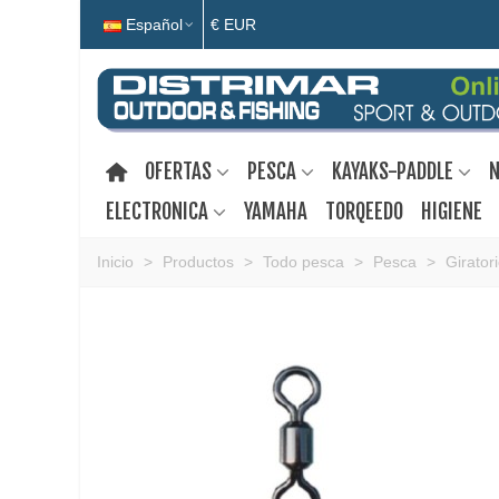
Español
€ EUR
OFERTAS
PESCA
KAYAKS-PADDLE
N
ELECTRONICA
YAMAHA
TORQEEDO
HIGIENE
Inicio
>
Productos
>
Todo pesca
>
Pesca
>
Girator