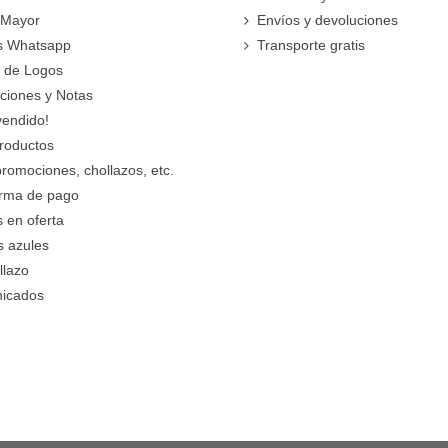
 Mayor
Envíos y devoluciones
s Whatsapp
Transporte gratis
 de Logos
cciones y Notas
vendido!
roductos
promociones, chollazos, etc.
orma de pago
 en oferta
s azules
llazo
icados