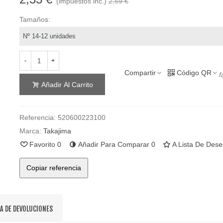
(impuestos inc.)
2,59 €
Tamaños:
-
+
Compartir
Código QR
f
Añadir Al Carrito
Referencia:
520600223100
Marca:
Takajima
Favorito
0
Añadir Para Comparar
0
A Lista De Des
Copiar referencia
CA DE DEVOLUCIONES