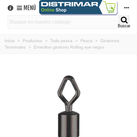
MENÚ
Buscar
Inicio
>
Productos
>
Todo pesca
>
Pesca
>
Giratorios
Terminales
>
Emerillon giratorio Rolling eye negro