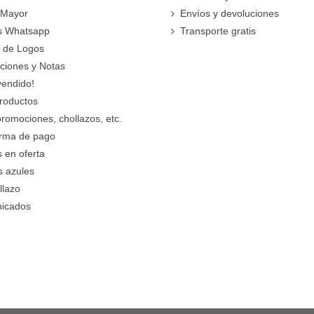
 Mayor
Envíos y devoluciones
s Whatsapp
Transporte gratis
 de Logos
cciones y Notas
vendido!
roductos
promociones, chollazos, etc.
orma de pago
 en oferta
s azules
llazo
icados