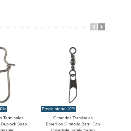
10%
Precio oferta
-10%
Precio ofe
os Terminales
Giratorios Terminales
Jigs
Favorito
Favo
e Duolock Snap
Emerillon Giratorio Barril Con
Hunt Sa
xidable
Impedible Safety Negro
C