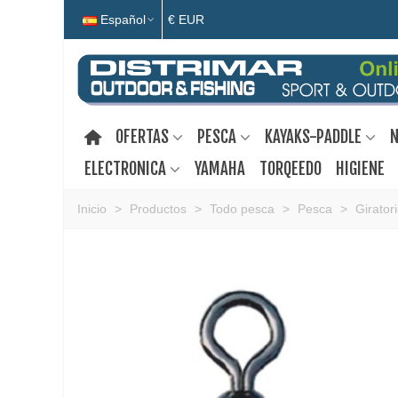
Español
€ EUR
OFERTAS
PESCA
KAYAKS-PADDLE
N
ELECTRONICA
YAMAHA
TORQEEDO
HIGIENE
Inicio
>
Productos
>
Todo pesca
>
Pesca
>
Girator