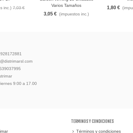
Varios Tamaños
1,80 €
s inc.)
7,03 €
(impu
3,05 €
(impuestos inc.)
: 928172881
l@distrimarsl.com
 639037995
strimar
iernes 9:00 a 17.00
TERMINOS Y CONDICIONES
imar
Términos y condiciones