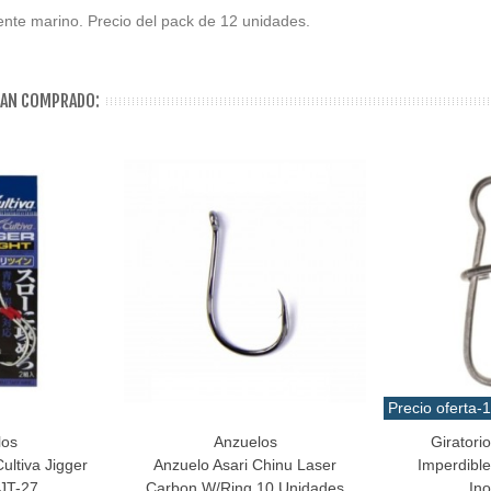
ente marino. Precio del pack de 12 unidades.
HAN COMPRADO:
Precio oferta
-
los
Anzuelos
Giratori
Favorito
Favorito
ltiva Jigger
Anzuelo Asari Chinu Laser
Imperdibl
JT-27
Carbon W/Ring 10 Unidades
Ino