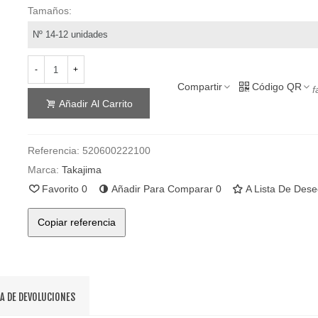
Tamaños:
-
+
Compartir
Código QR
f
Añadir Al Carrito
Referencia:
520600222100
Marca:
Takajima
Favorito
0
Añadir Para Comparar
0
A Lista De Des
Copiar referencia
CA DE DEVOLUCIONES