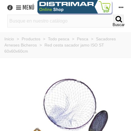
MENÚ
Buscar
Inicio
>
Productos
>
Todo pesca
>
Pesca
>
Sacadores
Arneses Bicheros
>
Red cesta sacador jamo ISO ST
60x60x60cm