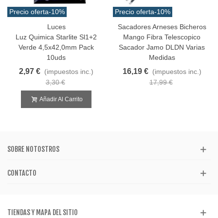
Precio oferta
-10%
Precio oferta
-10%
Luces
Sacadores Arneses Bicheros
Luz Quimica Starlite Sl1+2
Mango Fibra Telescopico
Verde 4,5x42,0mm Pack
Sacador Jamo DLDN Varias
10uds
Medidas
2,97 €
16,19 €
(impuestos inc.)
(impuestos inc.)
3,30 €
17,99 €
Añadir Al Carrito
SOBRE NOTOSTROS
CONTACTO
TIENDAS Y MAPA DEL SITIO