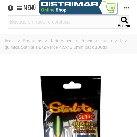
MENÚ
Buscar
Inicio
>
Productos
>
Todo pesca
>
Pesca
>
Luces
>
Luz
quimica Starlite sl1+2 verde 4,5x42,0mm pack 10uds