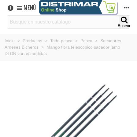
MENÚ
Buscar
Inicio
>
Productos
>
Todo pesca
>
Pesca
>
Sacadores
Arneses Bicheros
>
Mango fibra telescopico sacador jamo
DLDN varias medidas