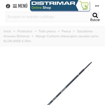
MENÚ
Buscar
Inicio
>
Productos
>
Todo pesca
>
Pesca
>
Sacadores
Arneses Bicheros
>
Mango Carbono telescopico sacador jamo
KLDN-6000 6.00m