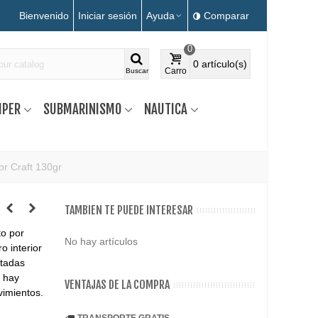
Bienvenido
Iniciar sesión
Ayuda
Comparar
0
0
artículo(s)
Carro
Buscar
MPER
SUBMARINISMO
NAUTICA
or Craft 130gr
TAMBIEN TE PUEDE INTERESAR
to por
No hay artículos
o interior
ntadas
o hay
VENTAJAS DE LA COMPRA
vimientos.