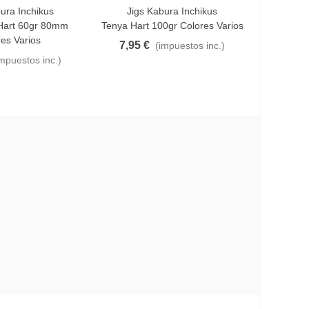
ura Inchikus
Jigs Kabura Inchikus
Jigs
Favorito
Favo
 Hart 60gr 80mm
Tenya Hart 100gr Colores Varios
Savage 
es Varios
60gr Si
7,95 €
(impuestos inc.)
9,77 €
impuestos inc.)
(i