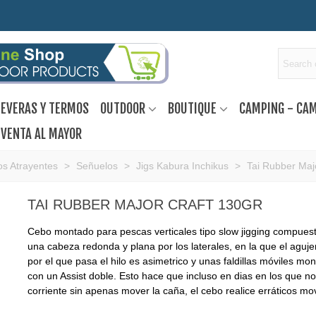
EVERAS Y TERMOS
OUTDOOR
BOUTIQUE
CAMPING - CA
VENTA AL MAYOR
s Atrayentes
>
Señuelos
>
Jigs Kabura Inchikus
>
Tai Rubber Maj
TAI RUBBER MAJOR CRAFT 130GR
Cebo montado para pescas verticales tipo slow jigging compues
una cabeza redonda y plana por los laterales, en la que el agujer
por el que pasa el hilo es asimetrico y unas faldillas móviles mo
con un Assist doble. Esto hace que incluso en dias en los que n
corriente sin apenas mover la caña, el cebo realice erráticos mo