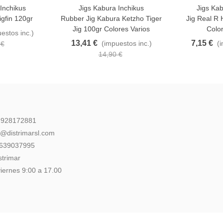
Inchikus
Jigs Kabura Inchikus
Jigs Kab
Favorito
Favorito
igfin 120gr
Rubber Jig Kabura Ketzho Tiger
Jig Real R
Jig 100gr Colores Varios
Color
estos inc.)
13,41 €
7,15 €
(impuestos inc.)
(
 €
14,90 €
: 928172881
l@distrimarsl.com
 639037995
strimar
iernes 9:00 a 17.00