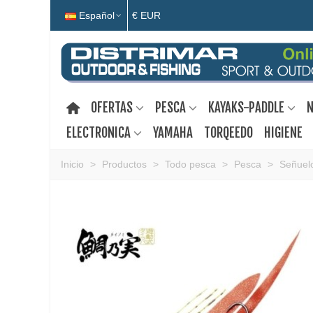
Español
€ EUR
OFERTAS
PESCA
KAYAKS-PADDLE
N
ELECTRONICA
YAMAHA
TORQEEDO
HIGIENE
Inicio
>
Productos
>
Todo pesca
>
Pesca
>
Señuelo