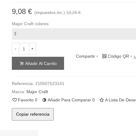
9,08 €
(impuestos inc.)
10,26 €
Major Craft colores
-
+
Compartir
Código QR
f
Añadir Al Carrito
Referencia:
210507523141
Marca:
Major Craft
Favorito
0
Añadir Para Comparar
0
A Lista De Des
Copiar referencia