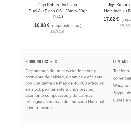
Jigs Kabura Inchikus
Jigs Kabura 
Añadir Al Carrito
Favorito
Duel AileFlash CS 123mm-90gr
Hots Inchiku B
SHAJ
17,82 €
(impu
16,88 €
(impuestos inc.)
19,80
18,76 €
SOBRE NOTOSTROS
CONTACTO
Disponemos de un servicio de venta y
Teléfono
postventa de calidad, dinámico y eficiente
comercia
con una gama de más de 40.000 artículos
Wasapp:
en stock permanente a unos precios
Skype: di
altamente competitivos y de las más
Lunes a v
prestigiosas marcas del mercado Nacional
e internacional.