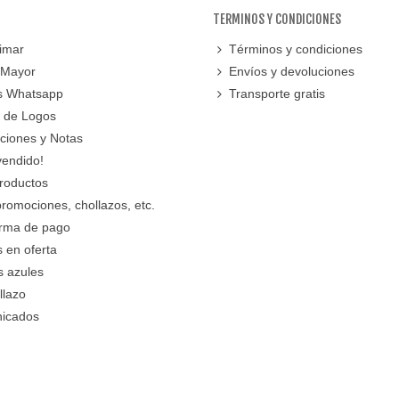
TERMINOS Y CONDICIONES
imar
Términos y condiciones
 Mayor
Envíos y devoluciones
s Whatsapp
Transporte gratis
 de Logos
cciones y Notas
vendido!
roductos
promociones, chollazos, etc.
orma de pago
 en oferta
s azules
llazo
icados