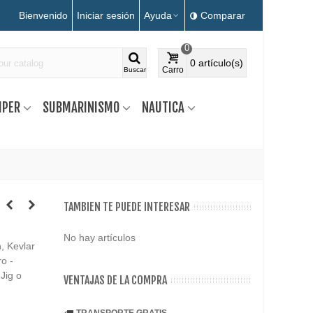
Bienvenido
Iniciar sesión
Ayuda
Comparar
0
0
artículo(s)
Carro
Buscar
MPER
SUBMARINISMO
NAUTICA
TAMBIEN TE PUEDE INTERESAR
No hay artículos
, Kevlar
ro -
 Jig o
VENTAJAS DE LA COMPRA