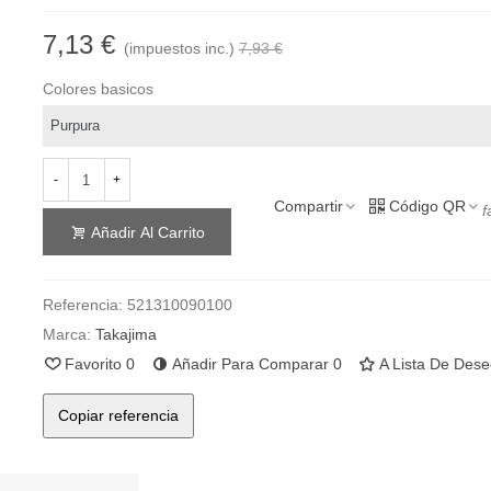
7,13 €
(impuestos inc.)
7,93 €
Colores basicos
-
+
Compartir
Código QR
f
Añadir Al Carrito
Referencia:
521310090100
Marca:
Takajima
Favorito
0
Añadir Para Comparar
0
A Lista De Des
Copiar referencia