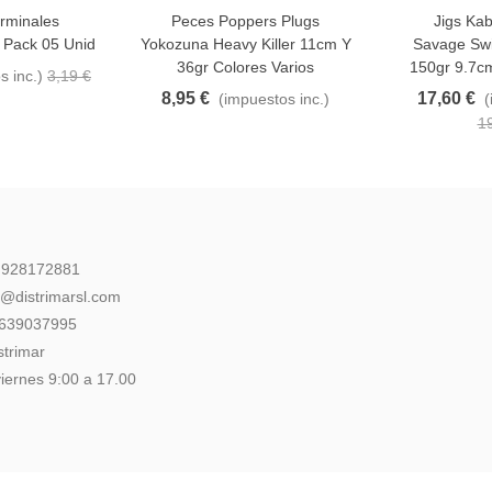
erminales
Peces Poppers Plugs
Jigs Kab
Favorito
Favorito
m Pack 05 Unid
Yokozuna Heavy Killer 11cm Y
Savage Swi
36gr Colores Varios
150gr 9.7cm
s inc.)
3,19 €
8,95 €
17,60 €
(impuestos inc.)
(
1
: 928172881
l@distrimarsl.com
 639037995
strimar
iernes 9:00 a 17.00