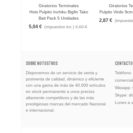
Giratorios Terminales
Giratorios T
Favorito
Favorito
Hots Pulpito Inchiku Bigfin Tako
Pulpito Vinilo 9c
Bait Pack 5 Unidades
2,87 €
(impuesto
5,04 €
(impuestos inc.)
5,60 €
SOBRE NOTOSTROS
CONTACTO
Disponemos de un servicio de venta y
Teléfono
postventa de calidad, dinámico y eficiente
comercia
con una gama de más de 40.000 artículos
Wasapp:
en stock permanente a unos precios
Skype: di
altamente competitivos y de las más
Lunes a v
prestigiosas marcas del mercado Nacional
e internacional.