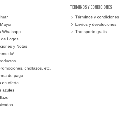
TERMINOS Y CONDICIONES
imar
Términos y condiciones
 Mayor
Envíos y devoluciones
s Whatsapp
Transporte gratis
 de Logos
cciones y Notas
vendido!
roductos
promociones, chollazos, etc.
orma de pago
 en oferta
s azules
llazo
icados