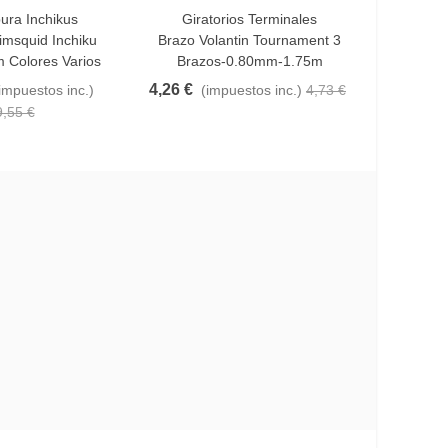
ura Inchikus
Giratorios Terminales
Añadir Al Carrito
Favo
msquid Inchiku
Brazo Volantin Tournament 3
Micro 
 Colores Varios
Brazos-0.80mm-1.75m
Unidad
4,26 €
3,75 
impuestos inc.)
(impuestos inc.)
4,73 €
9,55 €