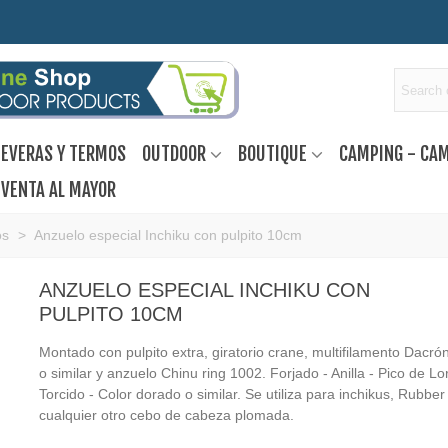
EVERAS Y TERMOS
OUTDOOR
BOUTIQUE
CAMPING - CA
VENTA AL MAYOR
os
>
Anzuelo especial Inchiku con pulpito 10cm
ANZUELO ESPECIAL INCHIKU CON
PULPITO 10CM
Montado con pulpito extra, giratorio crane, multifilamento Dacrón
o similar y anzuelo Chinu ring 1002. Forjado - Anilla - Pico de Lo
Torcido - Color dorado o similar. Se utiliza para inchikus, Rubber
cualquier otro cebo de cabeza plomada.