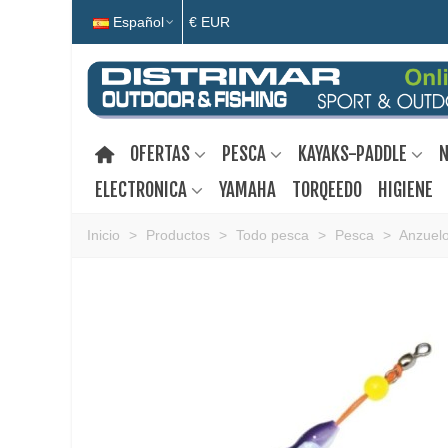
Español
€ EUR
OFERTAS
PESCA
KAYAKS-PADDLE
N
ELECTRONICA
YAMAHA
TORQEEDO
HIGIENE
Inicio
>
Productos
>
Todo pesca
>
Pesca
>
Anzuel