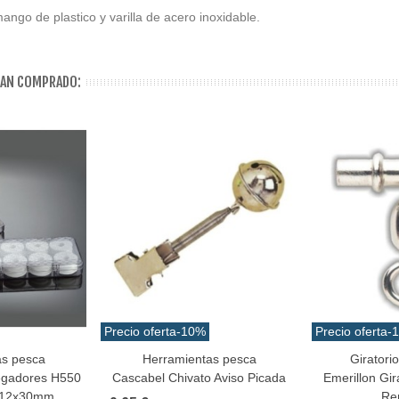
go de plastico y varilla de acero inoxidable.
HAN COMPRADO:
Precio oferta
-10%
Precio oferta
-
as pesca
Herramientas pesca
Giratori
Añadir Al Carrito
Favorito
egadores H550
Cascabel Chivato Aviso Picada
Emerillon Gir
112x30mm
Re