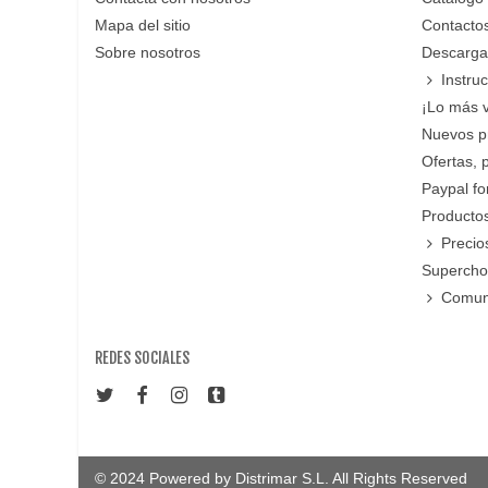
Mapa del sitio
Contacto
Sobre nosotros
Descarga
Instru
¡Lo más 
Nuevos p
Ofertas, 
Paypal f
Productos
Precio
Supercho
Comun
REDES SOCIALES
© 2024 Powered by Distrimar S.L. All Rights Reserved