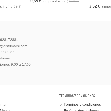
0,65 €
(impuestos inc.)
0,73 €
3,52 €
s inc.)
8,69 €
(impu
: 928172881
l@distrimarsl.com
 639037995
strimar
iernes 9:00 a 17.00
TERMINOS Y CONDICIONES
imar
Términos y condiciones
 Mayor
Envíos y devoluciones