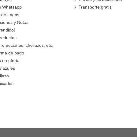
s Whatsapp
Transporte gratis
 de Logos
cciones y Notas
vendido!
roductos
promociones, chollazos, etc.
orma de pago
 en oferta
s azules
llazo
icados