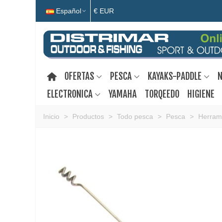
Español
€ EUR
OFERTAS
PESCA
KAYAKS-PADDLE
N
ELECTRONICA
YAMAHA
TORQEEDO
HIGIENE
Inicio
>
Productos
>
Todo pesca
>
Pesca
>
Herram