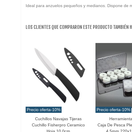
Ideal para anzuelos pequeños y medianos. Dispone de man
LOS CLIENTES QUE COMPRARON ESTE PRODUCTO TAMBIÉN 
Precio oferta
-10%
Precio oferta
-10%
Cuchillos Navajas Tijeras
Herramient
Añadir Al Carrito
Añadir Al Carrito
Cuchillo Fisherpro Ceramico
Caja De Pesca Pl
Hoja 10.0cm
4.5mm 220x