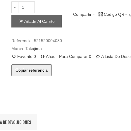
-
+
Compartir
Código QR
f
Añadir Al Carrito
Referencia:
521520004080
Marca:
Takajima
Favorito
0
Añadir Para Comparar
0
A Lista De Des
Copiar referencia
CA DE DEVOLUCIONES