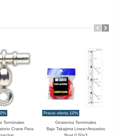
10%
Precio oferta
-10%
os Terminales
Giratorios Terminales
Añadir Al Carrito
Favo
atorio Crane Para
Bajo Takajima Linea+anzuelos
Flota
machar
Boat 0.50x3
Plomado 