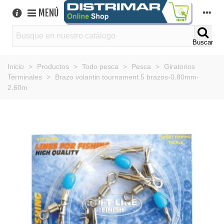
MENÚ
Buscar
Inicio
>
Productos
>
Todo pesca
>
Pesca
>
Giratorios
Terminales
>
Brazo volantin tournament 5 brazos-0.80mm-
2.60m