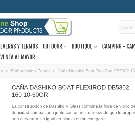
EVERAS Y TERMOS
OUTDOOR
BOUTIQUE
CAMPING - CA
VENTA AL MAYOR
ca
>
Embarcacion-Fondo
>
Caña Dashiko Boat FlexiRod DB5302 16
CAÑA DASHIKO BOAT FLEXIROD DB5302
160 10-60GR
La construcción de Dashiko V Glass combina la fibra de vidrio de
densidad compactada junto con un micro trenzado que le propo
una curvatura sin igual en blanks en su categoría.