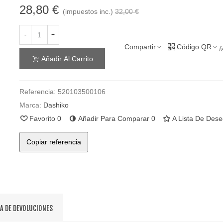
28,80 €
(impuestos inc.)
32,00 €
-
+
Compartir
Código QR
f
Añadir Al Carrito
Referencia:
520103500106
Marca:
Dashiko
Favorito
0
Añadir Para Comparar
0
A Lista De Des
Copiar referencia
CA DE DEVOLUCIONES