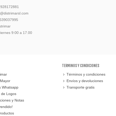
: 928172881
l@distrimarsl.com
 639037995
strimar
iernes 9:00 a 17.00
TERMINOS Y CONDICIONES
imar
Términos y condiciones
 Mayor
Envíos y devoluciones
s Whatsapp
Transporte gratis
 de Logos
cciones y Notas
vendido!
roductos