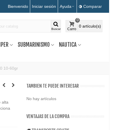
Bienvenido
Iniciar sesión
Ayuda
Comparar
0
0
artículo(s)
Carro
Buscar
MPER
SUBMARINISMO
NAUTICA
0 10-60gr
TAMBIEN TE PUEDE INTERESAR
No hay artículos
 alta
rciona
VENTAJAS DE LA COMPRA