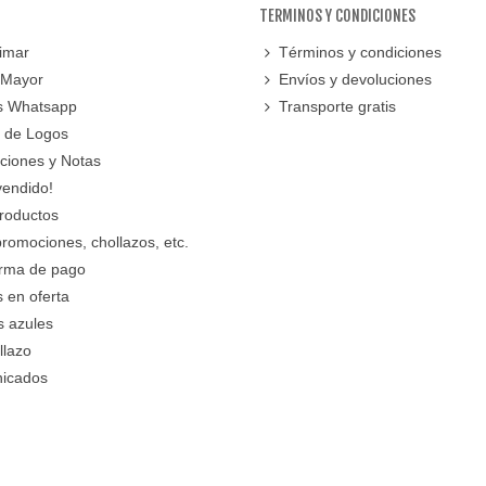
TERMINOS Y CONDICIONES
imar
Términos y condiciones
 Mayor
Envíos y devoluciones
s Whatsapp
Transporte gratis
 de Logos
cciones y Notas
vendido!
roductos
promociones, chollazos, etc.
orma de pago
 en oferta
s azules
llazo
icados