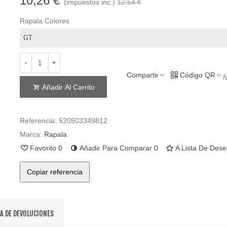
10,26 €
(impuestos inc.)
12,54 €
Rapala Colores
-
+
Compartir
Código QR
f
Añadir Al Carrito
Referencia:
520503349812
Marca:
Rapala
Favorito
0
Añadir Para Comparar
0
A Lista De Des
Copiar referencia
CA DE DEVOLUCIONES