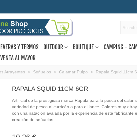
EVERAS Y TERMOS
OUTDOOR
BOUTIQUE
CAMPING - CA
VENTA AL MAYOR
s Atrayentes
>
Señuelos
>
Calamar Pulpo
>
Rapala Squid 11cm 6
RAPALA SQUID 11CM 6GR
Artificial de la prestigiosa marca Rapala para la pesca del calam
variedad de pesca al curricán o para el lance. Colores muy atra
con una natación avalada por la experiencia de este fabricante e
creación de señuelos.