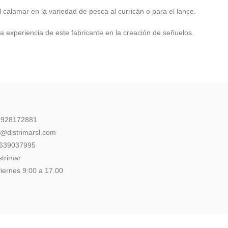
l calamar en la variedad de pesca al curricán o para el lance.
a experiencia de este fabricante en la creación de señuelos.
: 928172881
l@distrimarsl.com
 639037995
strimar
iernes 9:00 a 17.00