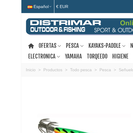
Español
€ EUR
OFERTAS
PESCA
KAYAKS-PADDLE
N
ELECTRONICA
YAMAHA
TORQEEDO
HIGIENE
Inicio
>
Productos
>
Todo pesca
>
Pesca
>
Señuelo