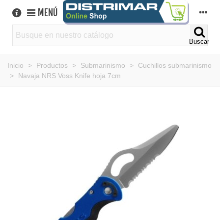
MENÚ
Buscar
Inicio
>
Productos
>
Submarinismo
>
Cuchillos submarinismo
>
Navaja NRS Voss Knife hoja 7cm