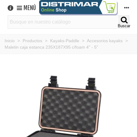
MENÚ
Buscar
Inicio
>
Productos
>
Kayaks-Paddle
>
Accesorios kayaks
>
Maletin caja estanca 235X187X95 c/foam 4" - 5"