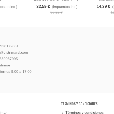
32,59 €
14,39 €
estos inc.)
(impuestos inc.)
(
36,22 €
1
: 928172881
l@distrimarsl.com
 639037995
strimar
iernes 9:00 a 17.00
TERMINOS Y CONDICIONES
imar
Términos y condiciones