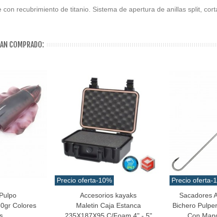
con recubrimiento de titanio. Sistema de apertura de anillas split, cort
HAN COMPRADO:
Precio oferta
-10%
Precio oferta
-
Pulpo
Accesorios kayaks
Sacadores A
Añadir Al Carrito
Añadir Al Carr
80gr Colores
Maletin Caja Estanca
Bichero Pulper
s
235X187X95 C/foam 4" - 5"
Con Man