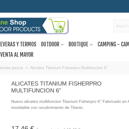
EVERAS Y TERMOS
OUTDOOR
BOUTIQUE
CAMPING - CA
VENTA AL MAYOR
ientas pesca
>
Alicates Titanium Fisherpro Multifuncion 6"
ALICATES TITANIUM FISHERPRO
MULTIFUNCION 6"
Nuevo alicates multifuncion Titanium Fisherpro 6" Fabricado en 
inoxidable con recubrimiento de Titanio.
17,46 €