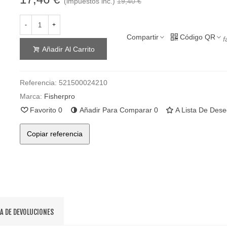
(impuestos inc.)
19,40 €
-
+
Compartir
Código QR
f
Añadir Al Carrito
Referencia:
521500024210
Marca:
Fisherpro
Favorito
0
Añadir Para Comparar
0
A Lista De Des
Copiar referencia
CA DE DEVOLUCIONES