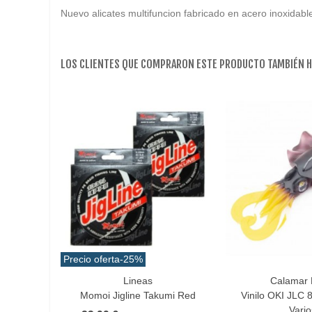
Nuevo alicates multifuncion fabricado en acero inoxidable 
LOS CLIENTES QUE COMPRARON ESTE PRODUCTO TAMBIÉN 
Precio oferta
-25%
Lineas
Calamar 
Favorito
Favorito
Momoi Jigline Takumi Red
Vinilo OKI JLC 
Vario