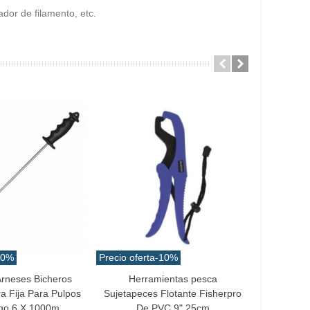
ador de filamento, etc.
10%
Precio oferta
-10%
Precio ofe
rneses Bicheros
Herramientas pesca
Mo
ito
Añadir Al Carrito
Añadir Al
a Fija Para Pulpos
Sujetapeces Flotante Fisherpro
Kit Comp
go 6 X 1000m
De PVC 9" 25cm
L