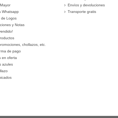
 Mayor
Envíos y devoluciones
s Whatsapp
Transporte gratis
 de Logos
cciones y Notas
vendido!
roductos
promociones, chollazos, etc.
orma de pago
 en oferta
s azules
llazo
icados