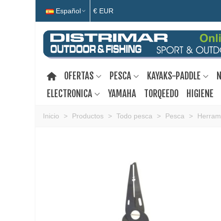
Español
€ EUR
OFERTAS
PESCA
KAYAKS-PADDLE
N
ELECTRONICA
YAMAHA
TORQEEDO
HIGIENE
Inicio
>
Productos
>
Todo pesca
>
Pesca
>
Herram