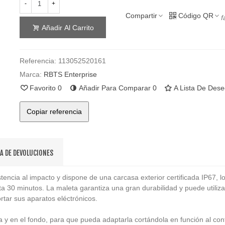
-
+
Compartir
Código QR
f
Añadir Al Carrito
Referencia:
113052520161
Marca:
RBTS Enterprise
Favorito
0
Añadir Para Comparar
0
A Lista De Des
Copiar referencia
CA DE DEVOLUCIONES
encia al impacto y dispone de una carcasa exterior certificada IP67, lo
 30 minutos. La maleta garantiza una gran durabilidad y puede utiliza
rtar sus aparatos eléctrónicos.
pa y en el fondo, para que pueda adaptarla cortándola en función al c