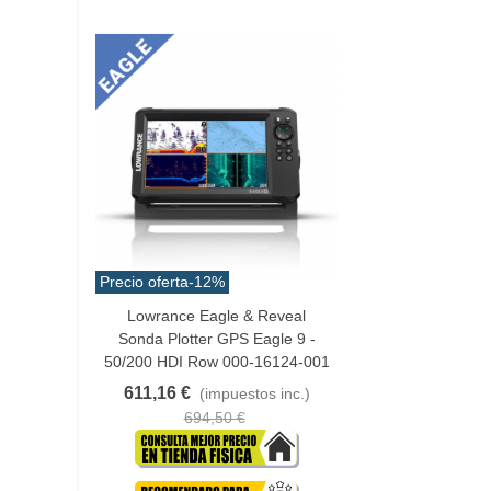
Precio oferta
-12%
Lowrance Eagle & Reveal
Añadir Al Carrito
Sonda Plotter GPS Eagle 9 -
50/200 HDI Row 000-16124-001
611,16 €
(impuestos inc.)
694,50 €