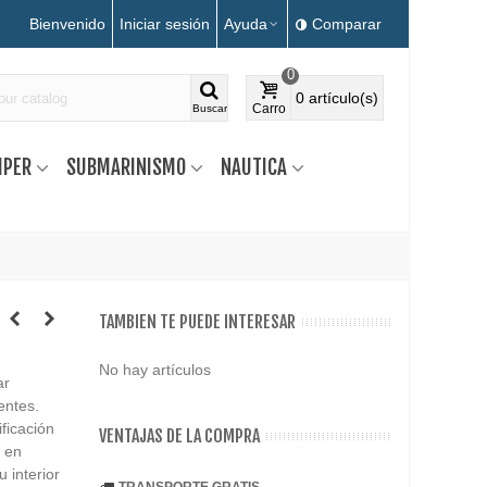
Bienvenido
Iniciar sesión
Ayuda
Comparar
0
0
artículo(s)
Carro
Buscar
MPER
SUBMARINISMO
NAUTICA
TAMBIEN TE PUEDE INTERESAR
No hay artículos
ar
entes.
ficación
VENTAJAS DE LA COMPRA
n en
 interior