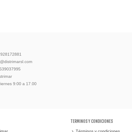
: 928172881
l@distrimarsl.com
 639037995
strimar
iernes 9:00 a 17.00
TERMINOS Y CONDICIONES
imar
Términos y condiciones