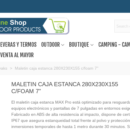
EVERAS Y TERMOS
OUTDOOR
BOUTIQUE
CAMPING - CA
VENTA AL MAYOR
yaks
>
Maletin caja estanca 280X230X155 c/foam 7"
MALETIN CAJA ESTANCA 280X230X155
C/FOAM 7"
El maletín caja estanca MAX Pro está optimizado para resguard
equipos electrónicos y pantallas de 7 pulgadas en entornos exig
Fabricado en ABS de alta resistencia al impacto, dispone de certi
IP67 que asegura estanqueidad total frente al polvo y protecció
inmersiones temporales de hasta 1 metro durante 30 minutos. Su