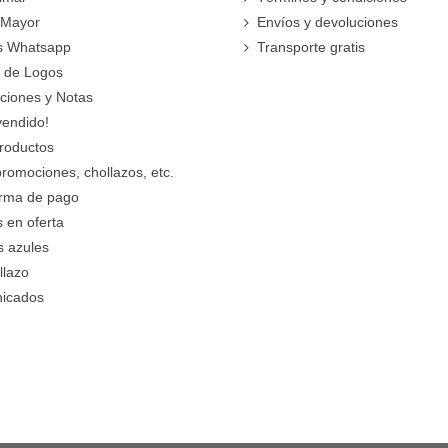
 Mayor
Envíos y devoluciones
s Whatsapp
Transporte gratis
 de Logos
cciones y Notas
vendido!
roductos
promociones, chollazos, etc.
orma de pago
 en oferta
s azules
llazo
icados