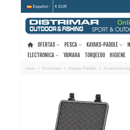
Español
€ EUR
OFERTAS
PESCA
KAYAKS-PADDLE
N
ELECTRONICA
YAMAHA
TORQEEDO
HIGIENE
Inicio
>
Productos
>
Kayaks-Paddle
>
Accesorios ka