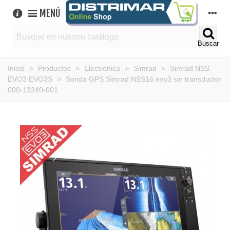
MENÚ
Buscar
Inicio
>
Productos
>
Electronica
>
Simrad
>
Simrad NSS
EVO3 EVO3S
>
Sonda GPS Simrad NSS16 evo3 sin transductor
000-13240-001