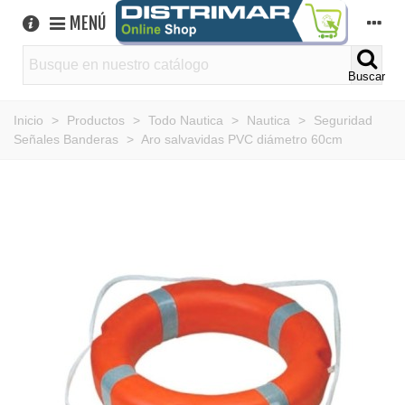
MENÚ
Buscar
Inicio
>
Productos
>
Todo Nautica
>
Nautica
>
Seguridad
Señales Banderas
>
Aro salvavidas PVC diámetro 60cm