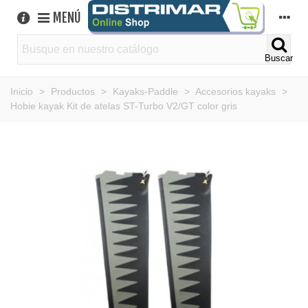
MENÚ
Buscar
Inicio
>
Productos
>
Kayaks-Paddle
>
Accesorios kayaks
>
Hobie kayak Kit de atelas ST-Turbo V2/GT color gris