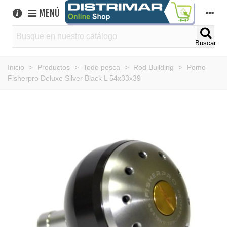
MENÚ
Buscar
Inicio
>
Productos
>
Todo pesca
>
Rod Building
>
Pomo
Fisherpro Deluxe Silver Black L 54x33x39